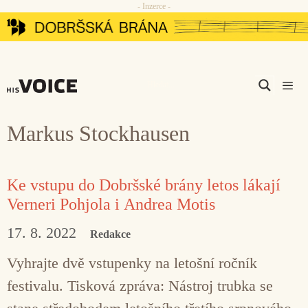
- Inzerce -
Přeskočit
na
obsah
Men
Markus Stockhausen
Ke vstupu do Dobršské brány letos lákají
Verneri Pohjola i Andrea Motis
17. 8. 2022
Redakce
Vyhrajte dvě vstupenky na letošní ročník
festivalu. Tisková zpráva: Nástroj trubka se