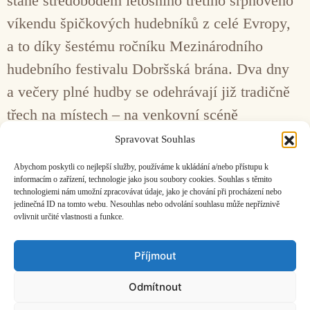
stane středobodem letošního třetího srpnového
víkendu špičkových hudebníků z celé Evropy,
a to díky šestému ročníku Mezinárodního
hudebního festivalu Dobršská brána. Dva dny
a večery plné hudby se odehrávají již tradičně
třech na místech – na venkovní scéně
u barokního zámku, v gotickém kostela, nebo
Spravovat Souhlas
pod korunou stromů na stinném trávníku u věže
Abychom poskytli co nejlepší služby, používáme k ukládání a/nebo přístupu k
románské zvonice …
Číst více…
informacím o zařízení, technologie jako jsou soubory cookies. Souhlas s těmito
technologiemi nám umožní zpracovávat údaje, jako je chování při procházení nebo
jedinečná ID na tomto webu. Nesouhlas nebo odvolání souhlasu může nepříznivě
ovlivnit určité vlastnosti a funkce.
Facebook
Bandcamp
Mail
Příjmout
Odmítnout