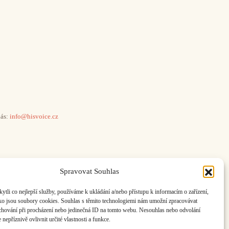
ás:
info@hisvoice.cz
Spravovat Souhlas
li co nejlepší služby, používáme k ukládání a/nebo přístupu k informacím o zařízení,
ako jsou soubory cookies. Souhlas s těmito technologiemi nám umožní zpracovávat
e chování při procházení nebo jedinečná ID na tomto webu. Nesouhlas nebo odvolání
nepříznivě ovlivnit určité vlastnosti a funkce.