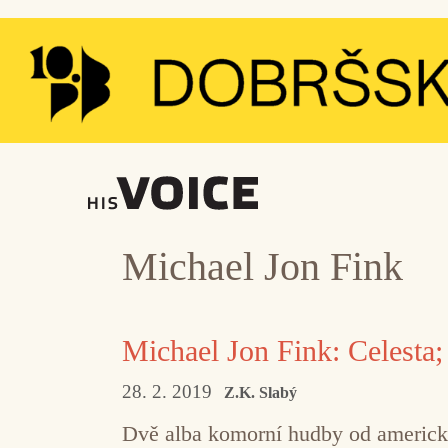
Přeskočit
na
obsah
Michael Jon Fink
Michael Jon Fink: Celesta;
28. 2. 2019
Z.K. Slabý
Dvě alba komorní hudby od americký