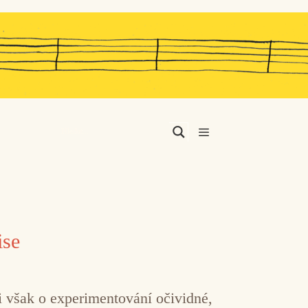
Menu
ise
 však o experimentování očividné,