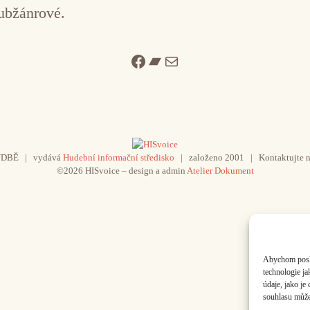
subžánrové.
Facebook
Bandcamp
Mail
UDBĚ | vydává
Hudební informační středisko
| založeno 2001 | Kontaktujte n
©2026 HISvoice – design a admin
Atelier Dokument
Abychom poskyt
technologie j
údaje, jako j
souhlasu může 