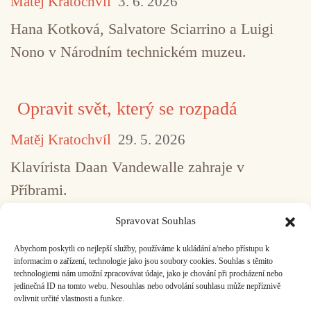
Matěj Kratochvíl
3. 6. 2026
Hana Kotková, Salvatore Sciarrino a Luigi
Nono v Národním technickém muzeu.
Opravit svět, který se rozpadá
Matěj Kratochvíl
29. 5. 2026
Klavírista Daan Vandewalle zahraje v
Příbrami.
Spravovat Souhlas
Abychom poskytli co nejlepší služby, používáme k ukládání a/nebo přístupu k
...
1
2
3
4
5
517
informacím o zařízení, technologie jako jsou soubory cookies. Souhlas s těmito
technologiemi nám umožní zpracovávat údaje, jako je chování při procházení nebo
jedinečná ID na tomto webu. Nesouhlas nebo odvolání souhlasu může nepříznivě
ovlivnit určité vlastnosti a funkce.