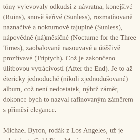
tóny vyjevovaly odkudsi z návratna, konejšivé
(Ruins), snově šeřivé (Sunless), rozmatňovaně
naznačivé a nokturnově tajuplné (Sunless),
nápovědně (ná)měsíčné (Nocturne for the Three
Times), zaobalovaně nasouvavé a útěšlivě
prozřívavé (Triptych). Což je zakončeno
úlitbovou vytrácivostí (After the End). Je to až
étericky jednoduché (nikoli zjednodušované)
album, což není nedostatek, nýbrž záměr,
dokonce bych to nazval rafinovaným záměrem
s příměsí elegance.
Michael Byron, rodák z Los Angeles, už je