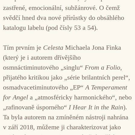
zastřené, emocionální, subžánrové. O čemž
svědčí hned dva nové přírůstky do obsáhlého
katalogu labelu (pod čísly 53 a 54).
Tím prvním je
Celesta
Michaela Jona Finka
(který je i autorem dřívějšího
osmnáctiminutového „singlu“
From a Folio
,
přijatého kritikou jako „série brilantních perel“,
osmadvacetiminutového „EP“
A Temperament
for Angel
a „atmosféricky harmonického“, nebo
„rafinovaně úsporného“
I Hear It in the Rain
).
Ta byla autorem na zmíněném nástroji nahrána
v září 2018, můžeme ji charakterizovat jako