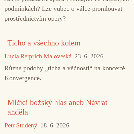
podmínkách? Lze vůbec o válce promlouvat
prostřednictvím opery?
TAGY
Cold Blue Music
Michael Byron
Ticho a všechno kolem
Michael Jon Fink
současná kompozice
Lucia Reiprich Maloveská
23. 6. 2026
Různé podoby „ticha a věčnosti“ na koncertě
Konvergence.
Mlčící božský hlas aneb Návrat
anděla
Petr Studený
18. 6. 2026