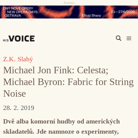
- Inzerce -
Přeskočit
na
obsah
Men
Z.K. Slabý
Michael Jon Fink: Celesta;
Michael Byron: Fabric for String
Noise
28. 2. 2019
Dvě alba komorní hudby od amerických
skladatelů. Jde namnoze o experimenty,