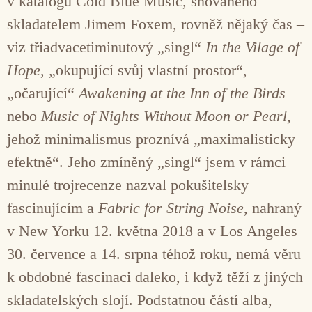
v katalogu Cold Blue Music, snovaného
skladatelem Jimem Foxem, rovněž nějaký čas –
viz třiadvacetiminutový „singl“
In the Vilage of
Hope
, „okupující svůj vlastní prostor“,
„očarující“
Awakening at the Inn of the Birds
nebo
Music of Nights Without Moon or Pearl
,
jehož minimalismus proznívá „maximalisticky
efektně“. Jeho zmíněný „singl“ jsem v rámci
minulé trojrecenze nazval pokušitelsky
fascinujícím a
Fabric for String Noise
, nahraný
v New Yorku 12. května 2018 a v Los Angeles
30. července a 14. srpna téhož roku, nemá věru
k obdobné fascinaci daleko, i když těží z jiných
skladatelských slojí. Podstatnou částí alba,