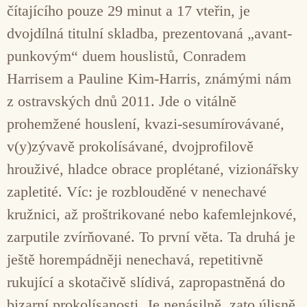
čítajícího pouze 29 minut a 17 vteřin, je
dvojdílná titulní skladba, prezentovaná „avant-
punkovým“ duem houslistů, Conradem
Harrisem a Pauline Kim-Harris, známými nám
z ostravských dnů 2011. Jde o vitálně
prohemžené houslení, kvazi-sesumírovávané,
v(y)zývavě prokolísávané, dvojprofilově
hrouživé, hladce obrace proplétané, vizionářsky
zapletité. Víc: je rozblouděné v nenechavé
kružnici, až proštrikované nebo kafemlejnkové,
zarputile zvírňované. To první věta. Ta druhá je
ještě horempádněji nenechavá, repetitivně
rukující a skotačivě slídivá, zapropastněná do
bizarní prokolísanosti. Je nenásilně, zato úlisně