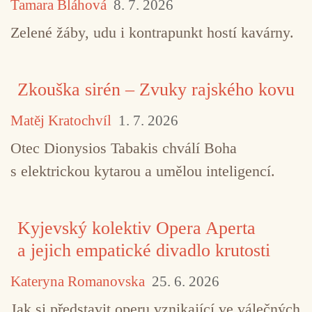
Tamara Bláhová
8. 7. 2026
Zelené žáby, udu i kontrapunkt hostí kavárny.
Zkouška sirén – Zvuky rajského kovu
Matěj Kratochvíl
1. 7. 2026
Otec Dionysios Tabakis chválí Boha
s elektrickou kytarou a umělou inteligencí.
Kyjevský kolektiv Opera Aperta
a jejich empatické divadlo krutosti
Kateryna Romanovska
25. 6. 2026
Jak si představit operu vznikající ve válečných