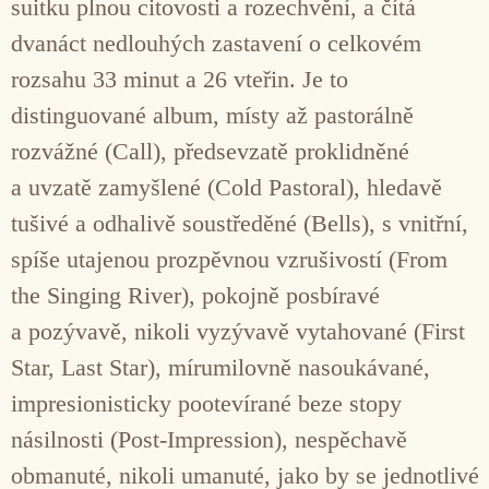
suitku plnou citovosti a rozechvění, a čítá
dvanáct nedlouhých zastavení o celkovém
rozsahu 33 minut a 26 vteřin. Je to
distinguované album, místy až pastorálně
rozvážné (Call), předsevzatě proklidněné
a uvzatě zamyšlené (Cold Pastoral), hledavě
tušivé a odhalivě soustředěné (Bells), s vnitřní,
spíše utajenou prozpěvnou vzrušivostí (From
the Singing River), pokojně posbíravé
a pozývavě, nikoli vyzývavě vytahované (First
Star, Last Star), mírumilovně nasoukávané,
impresionisticky pootevírané beze stopy
násilnosti (Post-Impression), nespěchavě
obmanuté, nikoli umanuté, jako by se jednotlivé