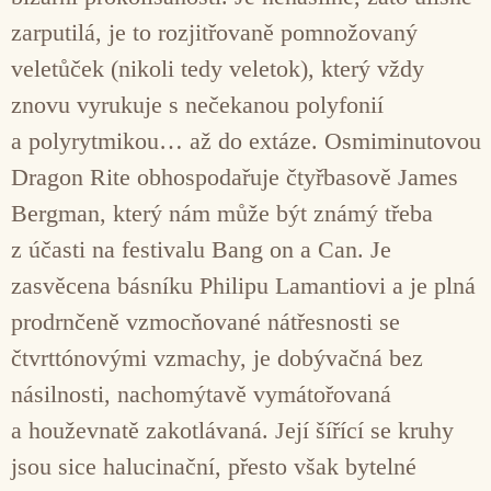
zarputilá, je to rozjitřovaně pomnožovaný
veletůček (nikoli tedy veletok), který vždy
znovu vyrukuje s nečekanou polyfonií
a polyrytmikou… až do extáze. Osmiminutovou
Dragon Rite obhospodařuje čtyřbasově James
Bergman, který nám může být známý třeba
z účasti na festivalu Bang on a Can. Je
zasvěcena básníku Philipu Lamantiovi a je plná
prodrnčeně vzmocňované nátřesnosti se
čtvrttónovými vzmachy, je dobývačná bez
násilnosti, nachomýtavě vymátořovaná
a houževnatě zakotlávaná. Její šířící se kruhy
jsou sice halucinační, přesto však bytelné