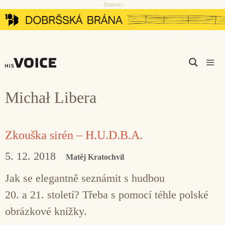
- Inzerce -
Přeskočit
na
obsah
Men
Michał Libera
Zkouška sirén – H.U.D.B.A.
5. 12. 2018
Matěj Kratochvíl
Jak se elegantně seznámit s hudbou
20. a 21. století? Třeba s pomocí téhle polské
obrázkové knížky.