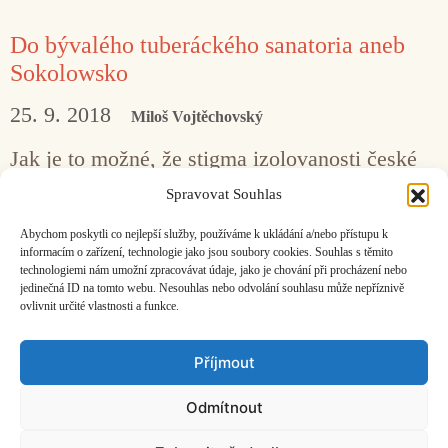
Do bývalého tuberáckého sanatoria aneb
Sokolowsko
25. 9. 2018
Miloš Vojtěchovský
Jak je to možné, že stigma izolovanosti české
„nekomerční“ nebo „experimentální“ kultury
Spravovat Souhlas
v naší domovině zakořenilo tak pevně
Abychom poskytli co nejlepší služby, používáme k ukládání a/nebo přístupu k
a hluboko?
informacím o zařízení, technologie jako jsou soubory cookies. Souhlas s těmito
technologiemi nám umožní zpracovávat údaje, jako je chování při procházení nebo
jedinečná ID na tomto webu. Nesouhlas nebo odvolání souhlasu může nepříznivě
ovlivnit určité vlastnosti a funkce.
Facebook
Bandcamp
Mail
Příjmout
Odmítnout