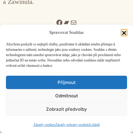
a Zawinula.
Facebook
Bandcamp
Mail
Spravovat Souhlas
Abychom poskytli co nejlepší služby, používáme k ukládání a/nebo přístupu k
informacím o zařízení, technologie jako jsou soubory cookies. Souhlas s těmito
technologiemi nám umožní zpracovávat údaje, jako je chování při procházení nebo
jedinečná ID na tomto webu. Nesouhlas nebo odvolání souhlasu může nepříznivě
ČASOPIS O JINÉ HUDBĚ | vydává
Hudební informační středisko
|
ovlivnit určité vlastnosti a funkce.
založeno 2001 | Kontaktujte nás:
info@hisvoice.cz
©2026 HISvoice – design a admin
Atelier Dokument
Příjmout
Odmítnout
Zobrazit předvolby
Zásady cookies
Zásady ochrany osobních údajů