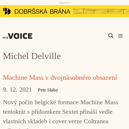
- Inzerce -
Přeskočit
na
obsah
Men
Michel Delville
Machine Mass v dvojnásobném obsazení
9. 12. 2021
Petr Slabý
Nový počin belgické formace Machine Mass
tentokrát s přídomkem Sextet přináší vedle
vlastních skladeb i cover verze Coltranea