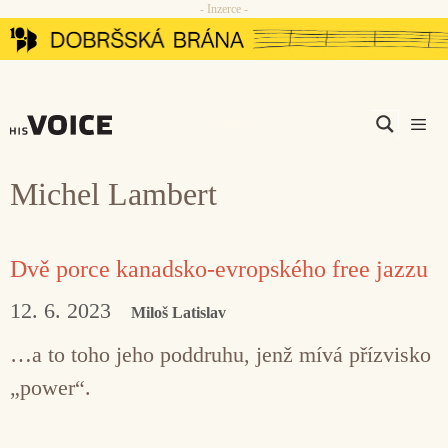
- Inzerce -
Přeskočit
na
obsah
Men
Michel Lambert
Dvě porce kanadsko-evropského free jazzu
12. 6. 2023
Miloš Latislav
…a to toho jeho poddruhu, jenž mívá přízvisko
„power“.