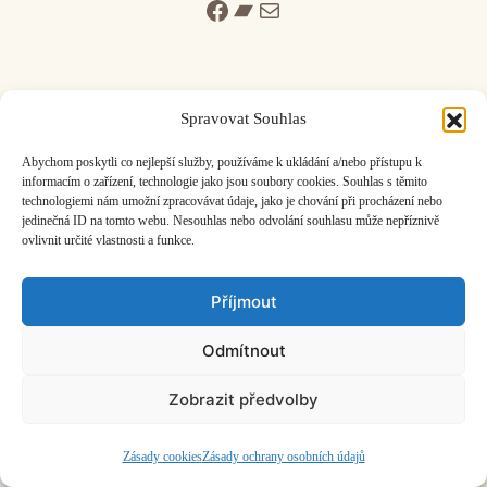
Facebook
Bandcamp
Mail
Spravovat Souhlas
ČASOPIS O JINÉ HUDBĚ | vydává
Hudební informační středisko
|
Abychom poskytli co nejlepší služby, používáme k ukládání a/nebo přístupu k
založeno 2001 | Kontaktujte nás:
info@hisvoice.cz
informacím o zařízení, technologie jako jsou soubory cookies. Souhlas s těmito
technologiemi nám umožní zpracovávat údaje, jako je chování při procházení nebo
©2026 HISvoice – design a admin
Atelier Dokument
jedinečná ID na tomto webu. Nesouhlas nebo odvolání souhlasu může nepříznivě
ovlivnit určité vlastnosti a funkce.
Příjmout
Odmítnout
Zobrazit předvolby
Zásady cookies
Zásady ochrany osobních údajů