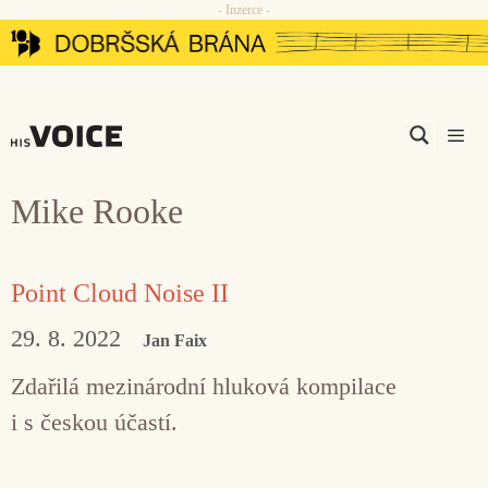
- Inzerce -
Přeskočit
na
obsah
Men
Mike Rooke
Point Cloud Noise II
29. 8. 2022
Jan Faix
Zdařilá mezinárodní hluková kompilace
i s českou účastí.