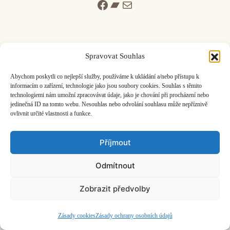
Facebook
Bandcamp
Mail
Spravovat Souhlas
ČASOPIS O JINÉ HUDBĚ | vydává
Hudební informační středisko
|
Abychom poskytli co nejlepší služby, používáme k ukládání a/nebo přístupu k
založeno 2001 | Kontaktujte nás:
info@hisvoice.cz
informacím o zařízení, technologie jako jsou soubory cookies. Souhlas s těmito
technologiemi nám umožní zpracovávat údaje, jako je chování při procházení nebo
©2026 HISvoice – design a admin
Atelier Dokument
jedinečná ID na tomto webu. Nesouhlas nebo odvolání souhlasu může nepříznivě
ovlivnit určité vlastnosti a funkce.
Příjmout
Odmítnout
Zobrazit předvolby
Zásady cookies
Zásady ochrany osobních údajů