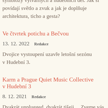
symbiózy výtvarných a hudebních děl. Jak si
povídají světlo a zvuk a jak je doplňuje
architektura, ticho a gesta?
Ve čtvrtek potichu a Bečvou
13. 12. 2022
Redakce
Dvojice vystoupení uzavře letošní sezónu
v Hudební 3.
Karm a Prague Quiet Music Collective
v Hudební 3
8. 12. 2021
Redakce
Dvakrát unplugged, dvakrát tišeji… Zveme vás