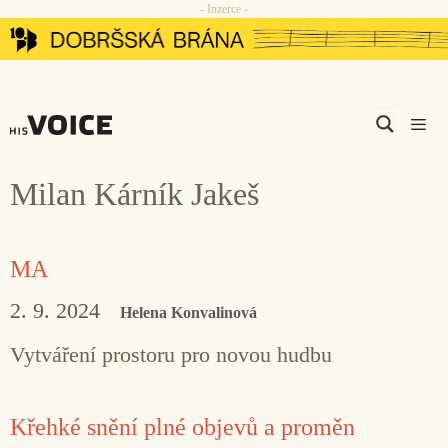
- Inzerce -
Přeskočit
na
obsah
Men
Milan Kárník Jakeš
MA
2. 9. 2024
Helena Konvalinová
Vytváření prostoru pro novou hudbu
Křehké snění plné objevů a proměn