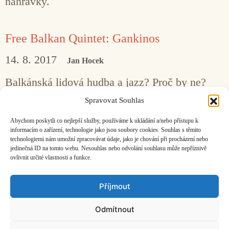
nahrávky.
Free Balkan Quintet: Gankinos
14. 8. 2017
Jan Hocek
Balkánská lidová hudba a jazz? Proč by ne?
Balkánská lidová hudba a soudobá vážná
Spravovat Souhlas
hudba? Proč ne? Balkánská lidová hudba
Abychom poskytli co nejlepší služby, používáme k ukládání a/nebo přístupu k
a volná improvizace? Proč by ne?
informacím o zařízení, technologie jako jsou soubory cookies. Souhlas s těmito
technologiemi nám umožní zpracovávat údaje, jako je chování při procházení nebo
jedinečná ID na tomto webu. Nesouhlas nebo odvolání souhlasu může nepříznivě
ovlivnit určité vlastnosti a funkce.
Facebook
Bandcamp
Mail
Příjmout
Odmítnout