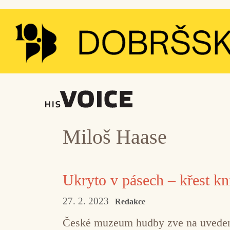
Přeskočit
na
obsah
Miloš Haase
Ukryto v pásech – křest kn
27. 2. 2023
Redakce
České muzeum hudby zve na uvedení 