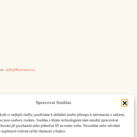
ás:
info@hisvoice.cz
Spravovat Souhlas
li co nejlepší služby, používáme k ukládání a/nebo přístupu k informacím o zařízení,
ako jsou soubory cookies. Souhlas s těmito technologiemi nám umožní zpracovávat
e chování při procházení nebo jedinečná ID na tomto webu. Nesouhlas nebo odvolání
nepříznivě ovlivnit určité vlastnosti a funkce.