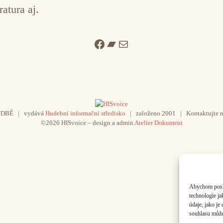
ratura aj.
Facebook
Bandcamp
Mail
UDBĚ | vydává
Hudební informační středisko
| založeno 2001 | Kontaktujte n
©2026 HISvoice – design a admin
Atelier Dokument
Abychom poskyt
technologie j
údaje, jako j
souhlasu může 