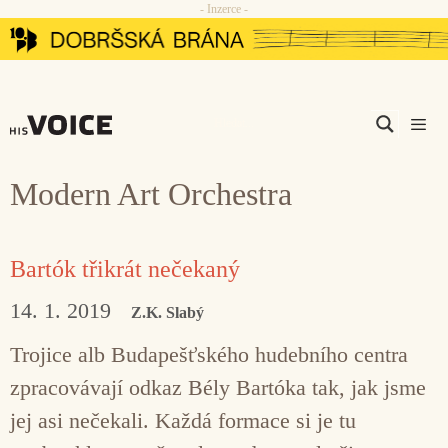
- Inzerce -
Přeskočit
na
obsah
Men
Modern Art Orchestra
Bartók třikrát nečekaný
14. 1. 2019
Z.K. Slabý
Trojice alb Budapešťského hudebního centra
zpracovávají odkaz Bély Bartóka tak, jak jsme
jej asi nečekali. Každá formace si je tu