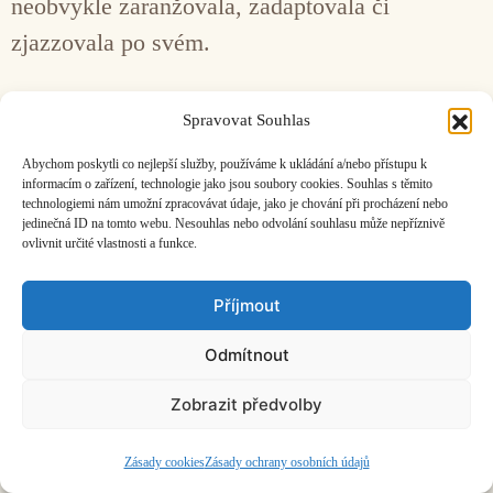
neobvykle zaranžovala, zadaptovala či
zjazzovala po svém.
Facebook
Bandcamp
Mail
Spravovat Souhlas
Abychom poskytli co nejlepší služby, používáme k ukládání a/nebo přístupu k
informacím o zařízení, technologie jako jsou soubory cookies. Souhlas s těmito
technologiemi nám umožní zpracovávat údaje, jako je chování při procházení nebo
jedinečná ID na tomto webu. Nesouhlas nebo odvolání souhlasu může nepříznivě
ovlivnit určité vlastnosti a funkce.
ČASOPIS O JINÉ HUDBĚ | vydává
Hudební informační středisko
|
založeno 2001 | Kontaktujte nás:
info@hisvoice.cz
Příjmout
©2026 HISvoice – design a admin
Atelier Dokument
Odmítnout
Zobrazit předvolby
Zásady cookies
Zásady ochrany osobních údajů