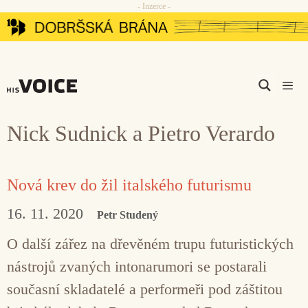
- Inzerce -
Přeskočit
na
obsah
Men
Nick Sudnick a Pietro Verardo
Nová krev do žil italského futurismu
16. 11. 2020
Petr Studený
O další zářez na dřevěném trupu futuristických
nástrojů zvaných intonarumori se postarali
současní skladatelé a performeři pod záštitou