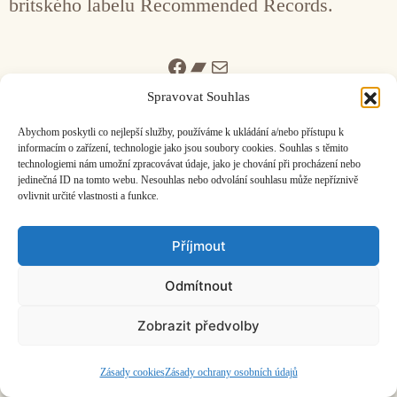
britského labelu Recommended Records.
Facebook
Bandcamp
Mail
Spravovat Souhlas
Abychom poskytli co nejlepší služby, používáme k ukládání a/nebo přístupu k
informacím o zařízení, technologie jako jsou soubory cookies. Souhlas s těmito
technologiemi nám umožní zpracovávat údaje, jako je chování při procházení nebo
jedinečná ID na tomto webu. Nesouhlas nebo odvolání souhlasu může nepříznivě
ČASOPIS O JINÉ HUDBĚ | vydává
Hudební informační středisko
|
ovlivnit určité vlastnosti a funkce.
založeno 2001 | Kontaktujte nás:
info@hisvoice.cz
©2026 HISvoice – design a admin
Atelier Dokument
Příjmout
Odmítnout
Zobrazit předvolby
Zásady cookies
Zásady ochrany osobních údajů