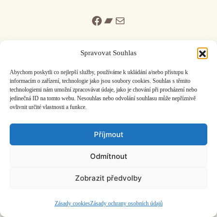
Facebook
Bandcamp
Mail
Spravovat Souhlas
Abychom poskytli co nejlepší služby, používáme k ukládání a/nebo přístupu k
informacím o zařízení, technologie jako jsou soubory cookies. Souhlas s těmito
ČASOPIS O JINÉ HUDBĚ | vydává
Hudební informační středisko
|
technologiemi nám umožní zpracovávat údaje, jako je chování při procházení nebo
založeno 2001 | Kontaktujte nás:
info@hisvoice.cz
jedinečná ID na tomto webu. Nesouhlas nebo odvolání souhlasu může nepříznivě
©2026 HISvoice – design a admin
Atelier Dokument
ovlivnit určité vlastnosti a funkce.
Příjmout
Odmítnout
Zobrazit předvolby
Zásady cookies
Zásady ochrany osobních údajů