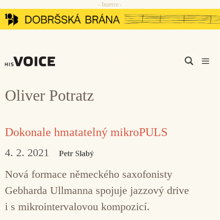
- Inzerce -
Přeskočit
na
obsah
Men
Oliver Potratz
Dokonale hmatatelný mikroPULS
4. 2. 2021
Petr Slabý
Nová formace německého saxofonisty
Gebharda Ullmanna spojuje jazzový drive
i s mikrointervalovou kompozicí.