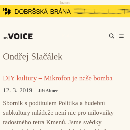
- Inzerce -
Přeskočit
na
obsah
Men
Ondřej Slačálek
DIY kultury – Mikrofon je naše bomba
12. 3. 2019
Jiří Almer
Sborník s podtitulem Politika a hudební
subkultury mládeže není nic pro milovníky
radostného retra Kmenů. Jsme svědky