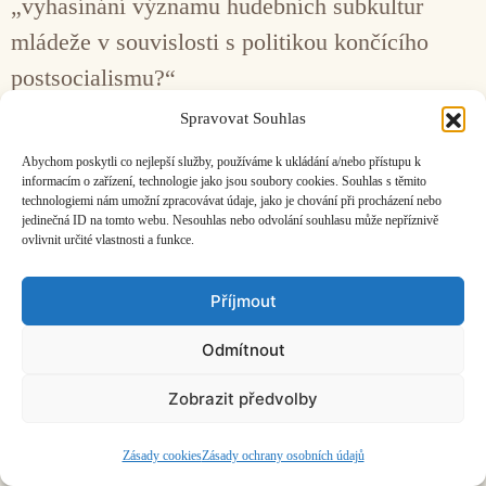
„vyhasínání významu hudebních subkultur
mládeže v souvislosti s politikou končícího
postsocialismu?“
Spravovat Souhlas
Facebook
Bandcamp
Mail
Abychom poskytli co nejlepší služby, používáme k ukládání a/nebo přístupu k
informacím o zařízení, technologie jako jsou soubory cookies. Souhlas s těmito
technologiemi nám umožní zpracovávat údaje, jako je chování při procházení nebo
jedinečná ID na tomto webu. Nesouhlas nebo odvolání souhlasu může nepříznivě
ovlivnit určité vlastnosti a funkce.
Příjmout
ČASOPIS O JINÉ HUDBĚ | vydává
Hudební informační středisko
|
založeno 2001 | Kontaktujte nás:
info@hisvoice.cz
©2026 HISvoice – design a admin
Atelier Dokument
Odmítnout
Zobrazit předvolby
Zásady cookies
Zásady ochrany osobních údajů