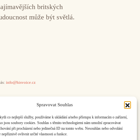
zajímavějších britských
udoucnost může být světlá.
ás:
info@hisvoice.cz
Spravovat Souhlas
li co nejlepší služby, používáme k ukládání a/nebo přístupu k informacím o zařízení,
ako jsou soubory cookies. Souhlas s těmito technologiemi nám umožní zpracovávat
e chování při procházení nebo jedinečná ID na tomto webu. Nesouhlas nebo odvolání
nepříznivě ovlivnit určité vlastnosti a funkce.