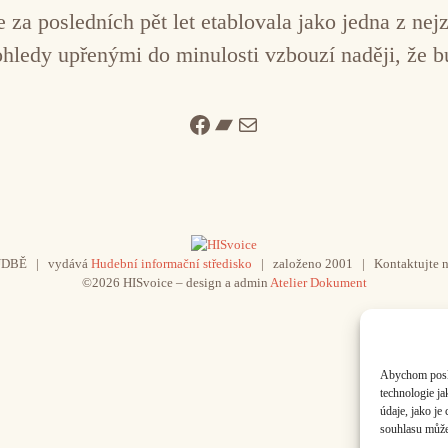
za posledních pět let etablovala jako jedna z nej
hledy upřenými do minulosti vzbouzí naději, že b
Facebook
Bandcamp
Mail
UDBĚ | vydává
Hudební informační středisko
| založeno 2001 | Kontaktujte n
©2026 HISvoice – design a admin
Atelier Dokument
Abychom poskyt
technologie j
údaje, jako j
souhlasu může 