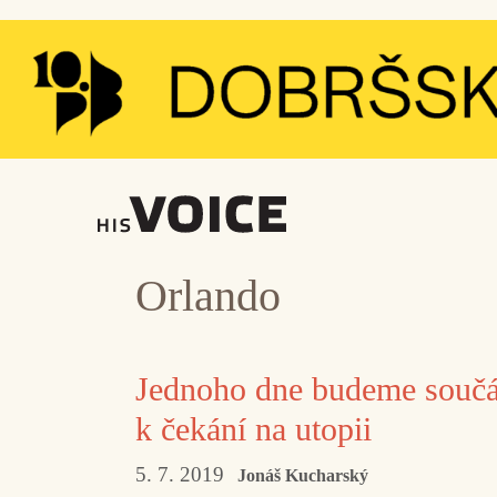
Přeskočit
na
obsah
Orlando
Jednoho dne budeme součást
k čekání na utopii
5. 7. 2019
Jonáš Kucharský