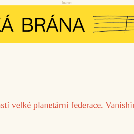
- Inzerce -
í velké planetární federace. Vanish