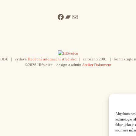
Facebook
Bandcamp
Mail
UDBĚ | vydává
Hudební informační středisko
| založeno 2001 | Kontaktujte n
©2026 HISvoice – design a admin
Atelier Dokument
Abychom poskyt
technologie j
údaje, jako j
souhlasu může 