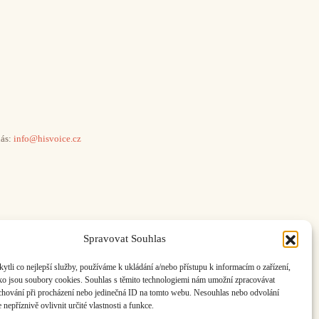
ás:
info@hisvoice.cz
Spravovat Souhlas
li co nejlepší služby, používáme k ukládání a/nebo přístupu k informacím o zařízení,
ako jsou soubory cookies. Souhlas s těmito technologiemi nám umožní zpracovávat
e chování při procházení nebo jedinečná ID na tomto webu. Nesouhlas nebo odvolání
nepříznivě ovlivnit určité vlastnosti a funkce.