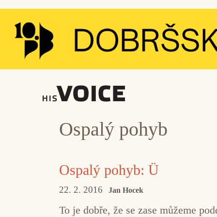
Přeskočit
na
obsah
Ospalý pohyb
Ospalý pohyb: Ü
22. 2. 2016
Jan Hocek
To je dobře, že se zase můžeme po