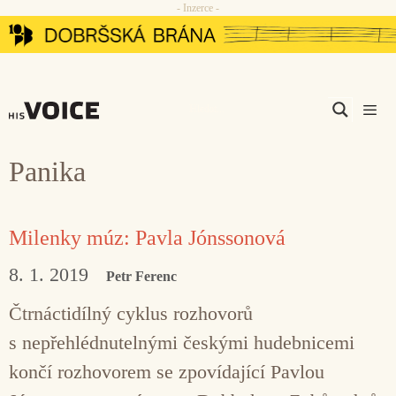
- Inzerce -
Přeskočit
na
obsah
Men
Panika
Milenky múz: Pavla Jónssonová
8. 1. 2019
Petr Ferenc
Čtrnáctidílný cyklus rozhovorů
s nepřehlédnutelnými českými hudebnicemi
končí rozhovorem se zpovídající Pavlou