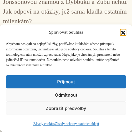
Jónssonovou známou z Dybbuku a Zubů nehtů.
Jak odpoví na otázky, jež sama kladla ostatním
milenkám?
Spravovat Souhlas
Facebook
Bandcamp
Mail
Abychom poskytli co nejlepší služby, používáme k ukládání a/nebo přístupu k
informacím o zařízení, technologie jako jsou soubory cookies. Souhlas s těmito
technologiemi nám umožní zpracovávat údaje, jako je chování při procházení nebo
jedinečná ID na tomto webu. Nesouhlas nebo odvolání souhlasu může nepříznivě
ovlivnit určité vlastnosti a funkce.
Příjmout
ČASOPIS O JINÉ HUDBĚ | vydává
Hudební informační středisko
|
založeno 2001 | Kontaktujte nás:
info@hisvoice.cz
©2026 HISvoice – design a admin
Atelier Dokument
Odmítnout
Zobrazit předvolby
Zásady cookies
Zásady ochrany osobních údajů