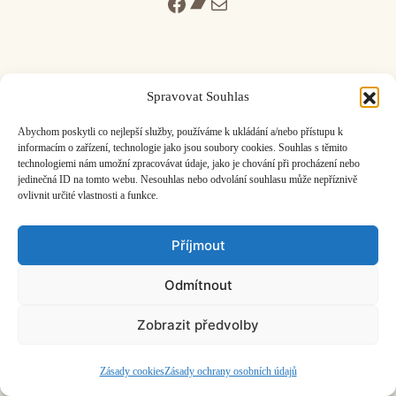
Facebook
Bandcamp
Mail
Spravovat Souhlas
ČASOPIS O JINÉ HUDBĚ | vydává
Hudební informační středisko
|
Abychom poskytli co nejlepší služby, používáme k ukládání a/nebo přístupu k
založeno 2001 | Kontaktujte nás:
info@hisvoice.cz
informacím o zařízení, technologie jako jsou soubory cookies. Souhlas s těmito
©2026 HISvoice – design a admin
Atelier Dokument
technologiemi nám umožní zpracovávat údaje, jako je chování při procházení nebo
jedinečná ID na tomto webu. Nesouhlas nebo odvolání souhlasu může nepříznivě
ovlivnit určité vlastnosti a funkce.
Příjmout
Odmítnout
Zobrazit předvolby
Zásady cookies
Zásady ochrany osobních údajů