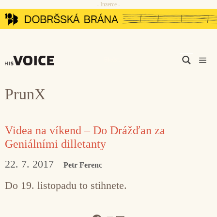
- Inzerce -
Přeskočit
na
obsah
Men
PrunX
Videa na víkend – Do Drážďan za
Geniálními dilletanty
22. 7. 2017
Petr Ferenc
Do 19. listopadu to stihnete.