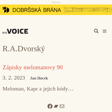
- Inzerce -
Přeskočit
na
obsah
Men
R.A.Dvorský
Zápisky melomanovy 90
3. 2. 2023
Jan Hocek
Meloman, Kapr a jejich kódy…
Facebook
Bandcamp
Mail