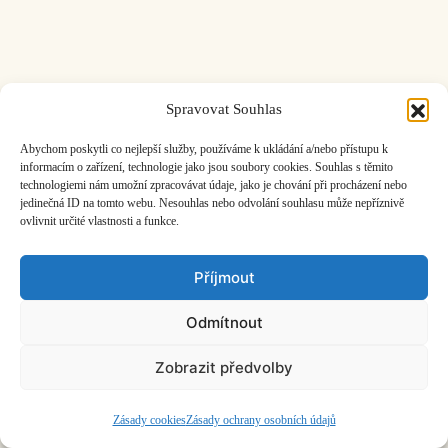
Spravovat Souhlas
ČASOPIS O JINÉ HUDBĚ | vydává
Hudební informační středisko
|
založeno 2001 | Kontaktujte nás:
info@hisvoice.cz
Abychom poskytli co nejlepší služby, používáme k ukládání a/nebo přístupu k
©2026 HISvoice – design a admin
Atelier Dokument
informacím o zařízení, technologie jako jsou soubory cookies. Souhlas s těmito
technologiemi nám umožní zpracovávat údaje, jako je chování při procházení nebo
jedinečná ID na tomto webu. Nesouhlas nebo odvolání souhlasu může nepříznivě
ovlivnit určité vlastnosti a funkce.
Příjmout
Odmítnout
Zobrazit předvolby
Zásady cookies
Zásady ochrany osobních údajů