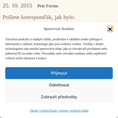
25. 10. 2015
Petr Ferenc
Pošlete koresponďák, jak bylo.
Spravovat Souhlas
Facebook
Bandcamp
Mail
Abychom poskytli co nejlepší služby, používáme k ukládání a/nebo přístupu k
informacím o zařízení, technologie jako jsou soubory cookies. Souhlas s těmito
technologiemi nám umožní zpracovávat údaje, jako je chování při procházení nebo
jedinečná ID na tomto webu. Nesouhlas nebo odvolání souhlasu může nepříznivě
ovlivnit určité vlastnosti a funkce.
ČASOPIS O JINÉ HUDBĚ | vydává
Hudební informační středisko
|
Příjmout
založeno 2001 | Kontaktujte nás:
info@hisvoice.cz
©2026 HISvoice – design a admin
Atelier Dokument
Odmítnout
Zobrazit předvolby
Zásady cookies
Zásady ochrany osobních údajů