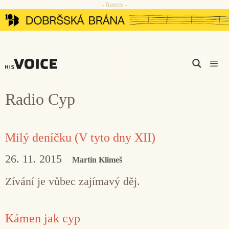
- Inzerce -
Přeskočit
na
obsah
Men
Radio Cyp
Milý deníčku (V tyto dny XII)
26. 11. 2015
Martin Klimeš
Zívání je vůbec zajímavý děj.
Kámen jak cyp