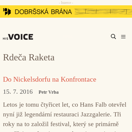
- Inzerce -
Přeskočit
na
obsah
Men
Rdeča Raketa
Do Nickelsdorfu na Konfrontace
15. 7. 2016
Petr Vrba
Letos je tomu čtyřicet let, co Hans Falb otevřel
nyní již legendární restauraci Jazzgalerie. Tři
roky na to založil festival, který se primárně