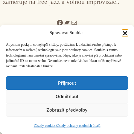
zaměřuje na free jazz a volnou improvizaci.
Facebook
Bandcamp
Mail
Spravovat Souhlas
Abychom poskytli co nejlepší služby, používáme k ukládání a/nebo přístupu k
informacím o zařízení, technologie jako jsou soubory cookies. Souhlas s těmito
technologiemi nám umožní zpracovávat údaje, jako je chování při procházení nebo
jedinečná ID na tomto webu. Nesouhlas nebo odvolání souhlasu může nepříznivě
ČASOPIS O JINÉ HUDBĚ | vydává
Hudební informační středisko
|
ovlivnit určité vlastnosti a funkce.
založeno 2001 | Kontaktujte nás:
info@hisvoice.cz
©2026 HISvoice – design a admin
Atelier Dokument
Příjmout
Odmítnout
Zobrazit předvolby
Zásady cookies
Zásady ochrany osobních údajů