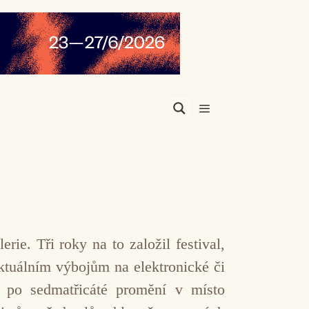
Menu
erie. Tři roky na to založil festival,
aktuálním výbojům na elektronické či
e po sedmatřicáté promění v místo