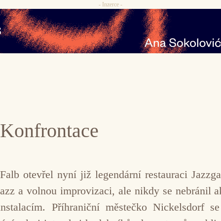
- Inzerce -
 Konfrontace
alb otevřel nyní již legendární restauraci Jazzgal
jazz a volnou improvizaci, ale nikdy se nebránil 
nstalacím. Příhraniční městečko Nickelsdorf s