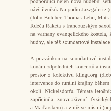
podporující nejen nová hudební setk
návštěvníků. Na podiu Jazzgalerie (
(John Butcher, Thomas Lehn, Mats G
Rdeča Raketa s francouzským saxofo
na varhany evangelického kostela, 
hudby, ale též soundartové instalac
A pozvánkou na soundartové instala
konání odpoledních koncertů a inst
prostor z kolektivu klingt.org (di
intervence do rurální krajiny během 
okolí. Nickelsdorfu. Témata letošníc
zapříčinila znovuoživení fyzick
a Maďarskem) a v níž se místní (nej