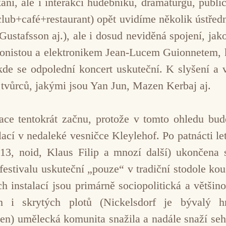
ání, ale i interakci hudebníků, dramaturgů, publi
club+café+restaurant) opět uvidíme několik ústře
ustafsson aj.), ale i dosud neviděná spojení, ja
nistou a elektronikem Jean-Lucem Guionnetem, kter
kde se odpolední koncert uskuteční. K slyšení a 
e tvůrců, jakými jsou Yan Jun, Mazen Kerbaj aj.
ce tentokrát začnu, protože v tomto ohledu bud
alací v nedaleké vesničce Kleylehof. Po patnácti 
eb13, noid, Klaus Filip a mnozí další) ukončen
festivalu uskuteční „pouze“ v tradiční stodole ko
h instalací jsou primárně sociopolitická a většino
ých i skrytých plotů (Nickelsdorf je bývalý
en) umělecká komunita snažila a nadále snaží sehr