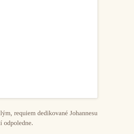
nulým, requiem dedikované Johannesu
ní odpoledne.