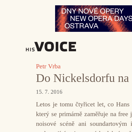
Přeskočit
na
obsah
Petr Vrba
Do Nickelsdorfu na
15. 7. 2016
Letos je tomu čtyřicet let, co Hans F
který se primárně zaměřuje na free 
noisové scéně ani soundartovým i