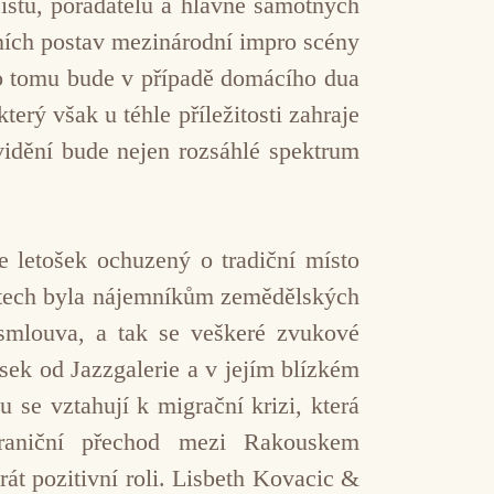
cistů, pořadatelů a hlavně samotných
dních postav mezinárodní impro scény
ko tomu bude v případě domácího dua
ý však u téhle příležitosti zahraje
vidění bude nejen rozsáhlé spektrum
e letošek ochuzený o tradiční místo
letech byla nájemníkům zemědělských
a smlouva, a tak se veškeré zvukové
usek od Jazzgalerie a v jejím blízkém
u se vztahují k migrační krizi, která
 hraniční přechod mezi Rakouskem
át pozitivní roli. Lisbeth Kovacic &