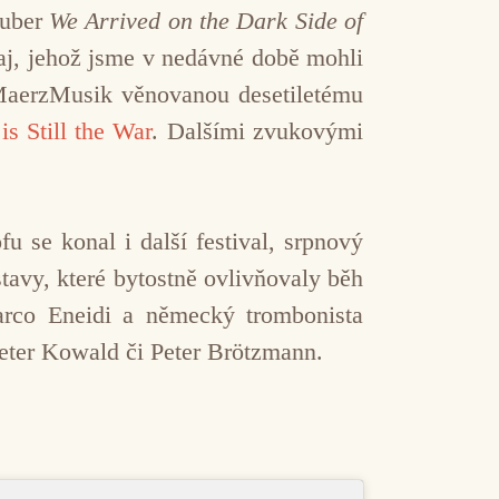
huber
We Arrived on the Dark Side of
aj, jehož jsme v nedávné době mohli
u MaerzMusik věnovanou desetiletému
is Still the War
. Dalšími zvukovými
 se konal i další festival, srpnový
avy, které bytostně ovlivňovaly běh
arco Eneidi a německý trombonista
Peter Kowald či Peter Brötzmann.