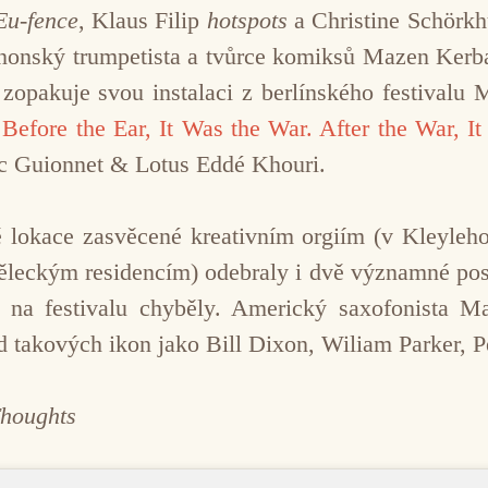
Eu-fence
, Klaus Filip
hotspots
a Christine Schörk
anonský trumpetista a tvůrce komiksů Mazen Kerb
i zopakuje svou instalaci z berlínského festival
,
Before the Ear, It Was the War. After the War, It 
uc Guionnet & Lotus Eddé Khouri.
lokace zasvěcené kreativním orgiím (v Kleylehofu
ěleckým residencím) odebraly i dvě významné post
y na festivalu chyběly. Americký saxofonista M
d takových ikon jako Bill Dixon, Wiliam Parker, 
houghts