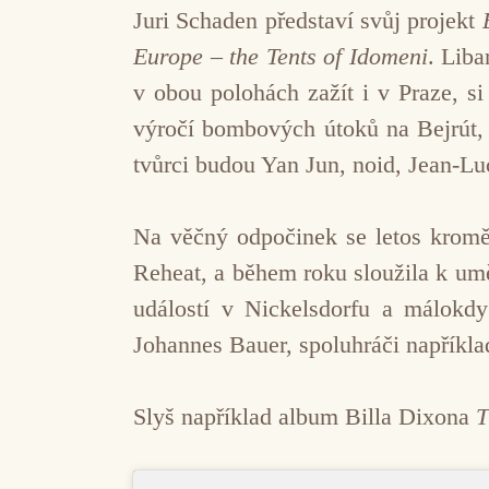
Juri Schaden představí svůj projekt
Europe – the Tents of Idomeni
. Lib
v obou polohách zažít i v Praze, s
výročí bombových útoků na Bejrút
tvůrci budou Yan Jun, noid, Jean-L
Na věčný odpočinek se letos kromě 
Reheat, a během roku sloužila k um
událostí v Nickelsdorfu a málokd
Johannes Bauer, spoluhráči napříkla
Slyš například album Billa Dixona
T