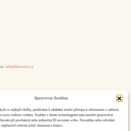
ás:
info@hisvoice.cz
Spravovat Souhlas
li co nejlepší služby, používáme k ukládání a/nebo přístupu k informacím o zařízení,
ako jsou soubory cookies. Souhlas s těmito technologiemi nám umožní zpracovávat
e chování při procházení nebo jedinečná ID na tomto webu. Nesouhlas nebo odvolání
nepříznivě ovlivnit určité vlastnosti a funkce.