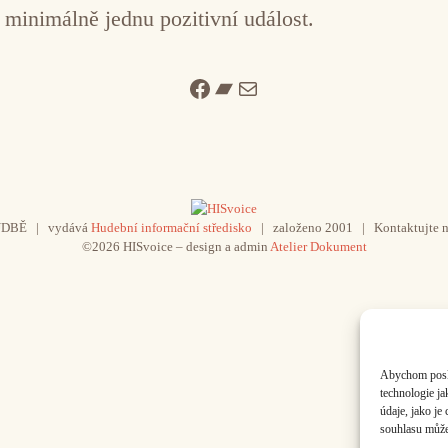
 minimálně jednu pozitivní událost.
Facebook
Bandcamp
Mail
UDBĚ | vydává
Hudební informační středisko
| založeno 2001 | Kontaktujte n
©2026 HISvoice – design a admin
Atelier Dokument
Abychom poskyt
technologie j
údaje, jako j
souhlasu může 