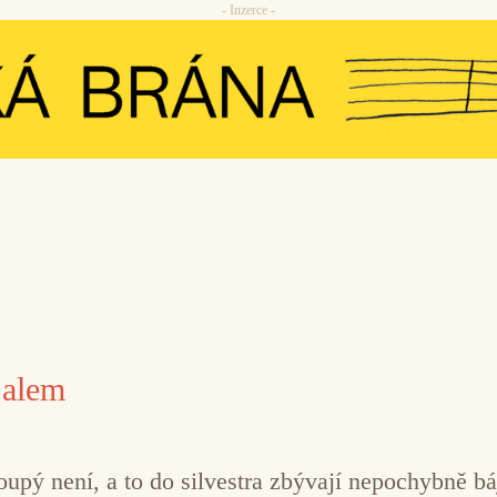
- Inzerce -
Salem
pý není, a to do silvestra zbývají nepochybně bá