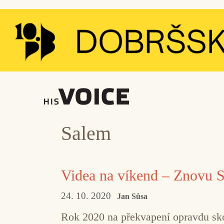
Přeskočit
na
obsah
Salem
Videa na víkend – Znovu 
24. 10. 2020
Jan Sůsa
Rok 2020 na překvapení opravdu skou