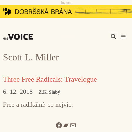
- Inzerce -
Přeskočit
na
obsah
Men
Scott L. Miller
Three Free Radicals: Travelogue
6. 12. 2018
Z.K. Slabý
Free a radikální: co nejvíc.
Facebook
Bandcamp
Mail