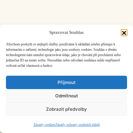
Spravovat Souhlas
ČASOPIS O JINÉ HUDBĚ | vydává
Hudební informační středisko
|
založeno 2001 | Kontaktujte nás:
info@hisvoice.cz
Abychom poskytli co nejlepší služby, používáme k ukládání a/nebo přístupu k
©2026 HISvoice – design a admin
Atelier Dokument
informacím o zařízení, technologie jako jsou soubory cookies. Souhlas s těmito
technologiemi nám umožní zpracovávat údaje, jako je chování při procházení nebo
jedinečná ID na tomto webu. Nesouhlas nebo odvolání souhlasu může nepříznivě
ovlivnit určité vlastnosti a funkce.
Příjmout
Odmítnout
Zobrazit předvolby
Zásady cookies
Zásady ochrany osobních údajů