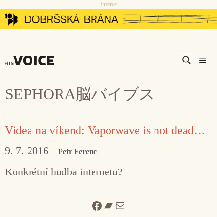
- Inzerce -
Přeskočit
na
obsah
Men
SEPHORA脳バイブス
Videa na víkend: Vaporwave is not dead…
9. 7. 2016
Petr Ferenc
Konkrétní hudba internetu?
Facebook
Bandcamp
Mail