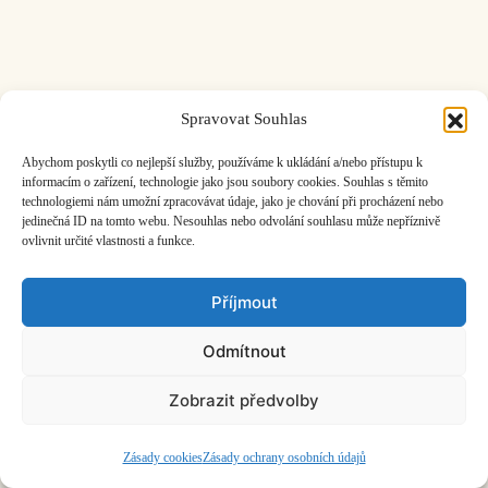
Spravovat Souhlas
ČASOPIS O JINÉ HUDBĚ | vydává
Hudební informační středisko
|
založeno 2001 | Kontaktujte nás:
info@hisvoice.cz
Abychom poskytli co nejlepší služby, používáme k ukládání a/nebo přístupu k
©2026 HISvoice – design a admin
Atelier Dokument
informacím o zařízení, technologie jako jsou soubory cookies. Souhlas s těmito
technologiemi nám umožní zpracovávat údaje, jako je chování při procházení nebo
jedinečná ID na tomto webu. Nesouhlas nebo odvolání souhlasu může nepříznivě
ovlivnit určité vlastnosti a funkce.
Příjmout
Odmítnout
Zobrazit předvolby
Zásady cookies
Zásady ochrany osobních údajů