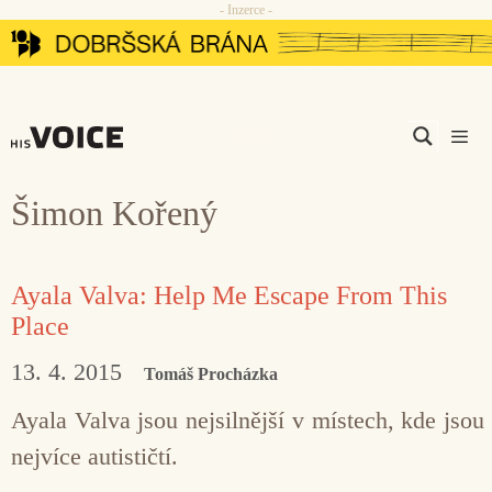
- Inzerce -
Přeskočit
na
obsah
Men
Šimon Kořený
Ayala Valva: Help Me Escape From This
Place
13. 4. 2015
Tomáš Procházka
Ayala Valva jsou nejsilnější v místech, kde jsou
nejvíce autističtí.