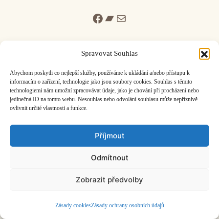
Facebook
Bandcamp
Mail
Spravovat Souhlas
Abychom poskytli co nejlepší služby, používáme k ukládání a/nebo přístupu k
informacím o zařízení, technologie jako jsou soubory cookies. Souhlas s těmito
ČASOPIS O JINÉ HUDBĚ | vydává
Hudební informační středisko
|
technologiemi nám umožní zpracovávat údaje, jako je chování při procházení nebo
založeno 2001 | Kontaktujte nás:
info@hisvoice.cz
jedinečná ID na tomto webu. Nesouhlas nebo odvolání souhlasu může nepříznivě
©2026 HISvoice – design a admin
Atelier Dokument
ovlivnit určité vlastnosti a funkce.
Příjmout
Odmítnout
Zobrazit předvolby
Zásady cookies
Zásady ochrany osobních údajů