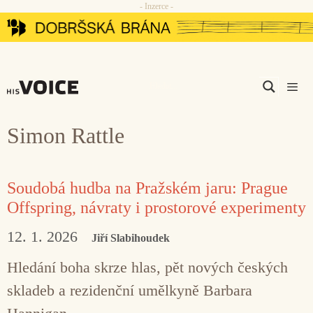
- Inzerce -
Přeskočit
na
obsah
Men
Simon Rattle
Soudobá hudba na Pražském jaru: Prague
Offspring, návraty i prostorové experimenty
12. 1. 2026
Jiří Slabihoudek
Hledání boha skrze hlas, pět nových českých
skladeb a rezidenční umělkyně Barbara