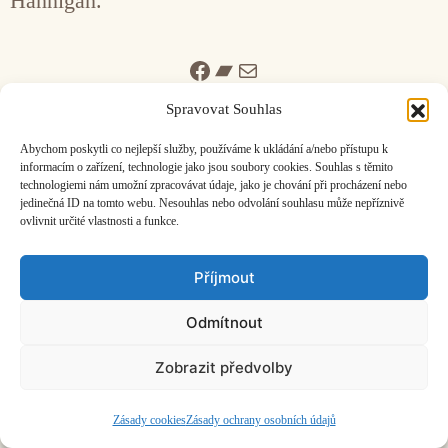
Hannigan.
Facebook
Bandcamp
Mail
Spravovat Souhlas
Abychom poskytli co nejlepší služby, používáme k ukládání a/nebo přístupu k
informacím o zařízení, technologie jako jsou soubory cookies. Souhlas s těmito
technologiemi nám umožní zpracovávat údaje, jako je chování při procházení nebo
jedinečná ID na tomto webu. Nesouhlas nebo odvolání souhlasu může nepříznivě
ČASOPIS O JINÉ HUDBĚ | vydává
Hudební informační středisko
|
ovlivnit určité vlastnosti a funkce.
založeno 2001 | Kontaktujte nás:
info@hisvoice.cz
©2026 HISvoice – design a admin
Atelier Dokument
Příjmout
Odmítnout
Zobrazit předvolby
Zásady cookies
Zásady ochrany osobních údajů