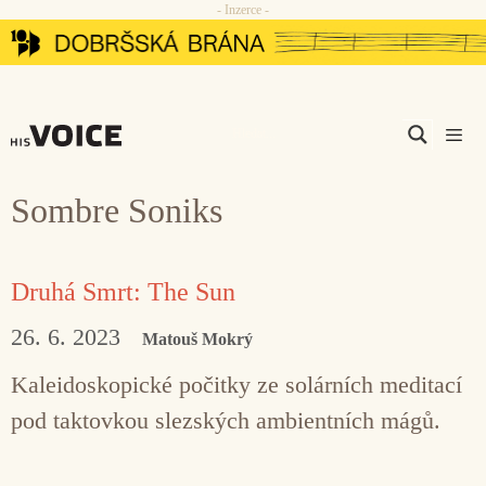
- Inzerce -
Přeskočit
na
obsah
Men
Sombre Soniks
Druhá Smrt: The Sun
26. 6. 2023
Matouš Mokrý
Kaleidoskopické počitky ze solárních meditací
pod taktovkou slezských ambientních mágů.