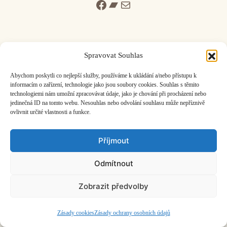
Facebook
Bandcamp
Mail
Spravovat Souhlas
ČASOPIS O JINÉ HUDBĚ | vydává
Hudební informační středisko
|
Abychom poskytli co nejlepší služby, používáme k ukládání a/nebo přístupu k
založeno 2001 | Kontaktujte nás:
info@hisvoice.cz
informacím o zařízení, technologie jako jsou soubory cookies. Souhlas s těmito
technologiemi nám umožní zpracovávat údaje, jako je chování při procházení nebo
©2026 HISvoice – design a admin
Atelier Dokument
jedinečná ID na tomto webu. Nesouhlas nebo odvolání souhlasu může nepříznivě
ovlivnit určité vlastnosti a funkce.
Příjmout
Odmítnout
Zobrazit předvolby
Zásady cookies
Zásady ochrany osobních údajů