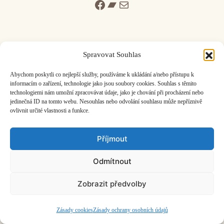
Facebook
Bandcamp
Mail
Spravovat Souhlas
ČASOPIS O JINÉ HUDBĚ | vydává
Hudební informační středisko
|
Abychom poskytli co nejlepší služby, používáme k ukládání a/nebo přístupu k
založeno 2001 | Kontaktujte nás:
info@hisvoice.cz
informacím o zařízení, technologie jako jsou soubory cookies. Souhlas s těmito
technologiemi nám umožní zpracovávat údaje, jako je chování při procházení nebo
©2026 HISvoice – design a admin
Atelier Dokument
jedinečná ID na tomto webu. Nesouhlas nebo odvolání souhlasu může nepříznivě
ovlivnit určité vlastnosti a funkce.
Příjmout
Odmítnout
Zobrazit předvolby
Zásady cookies
Zásady ochrany osobních údajů