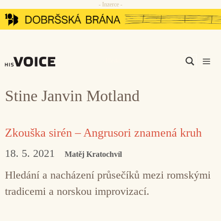
- Inzerce -
Přeskočit
na
obsah
Men
Stine Janvin Motland
Zkouška sirén – Angrusori znamená kruh
18. 5. 2021
Matěj Kratochvíl
Hledání a nacházení průsečíků mezi romskými
tradicemi a norskou improvizací.