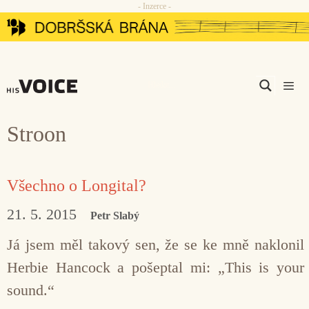
- Inzerce -
Přeskočit
na
obsah
Men
Stroon
Všechno o Longital?
21. 5. 2015
Petr Slabý
Já jsem měl takový sen, že se ke mně naklonil
Herbie Hancock a pošeptal mi: „This is your
sound.“