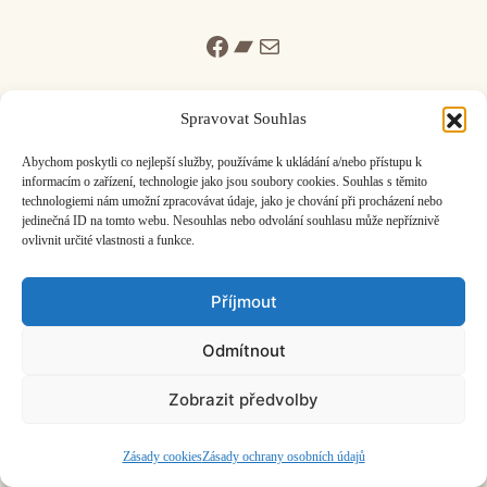
Facebook
Bandcamp
Mail
Spravovat Souhlas
Abychom poskytli co nejlepší služby, používáme k ukládání a/nebo přístupu k
informacím o zařízení, technologie jako jsou soubory cookies. Souhlas s těmito
ČASOPIS O JINÉ HUDBĚ | vydává
Hudební informační středisko
|
technologiemi nám umožní zpracovávat údaje, jako je chování při procházení nebo
založeno 2001 | Kontaktujte nás:
info@hisvoice.cz
jedinečná ID na tomto webu. Nesouhlas nebo odvolání souhlasu může nepříznivě
©2026 HISvoice – design a admin
Atelier Dokument
ovlivnit určité vlastnosti a funkce.
Příjmout
Odmítnout
Zobrazit předvolby
Zásady cookies
Zásady ochrany osobních údajů