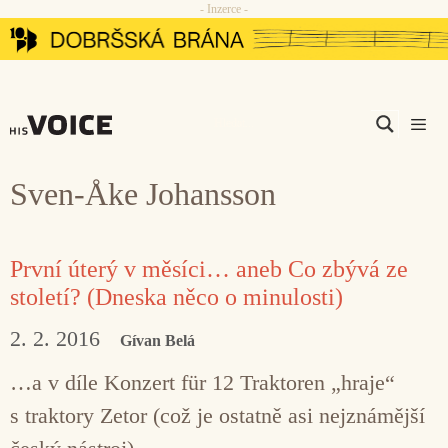
- Inzerce -
Přeskočit
na
obsah
Men
Sven-Åke Johansson
První úterý v měsíci… aneb Co zbývá ze
století? (Dneska něco o minulosti)
2. 2. 2016
Gívan Belá
…a v díle Konzert für 12 Traktoren „hraje“
s traktory Zetor (což je ostatně asi nejznámější