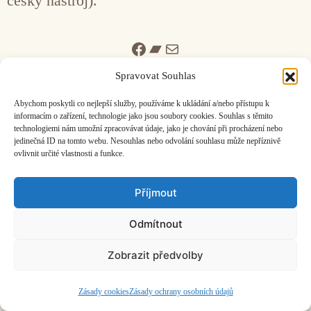
český nástroj).
Facebook
Bandcamp
Mail
Spravovat Souhlas
Abychom poskytli co nejlepší služby, používáme k ukládání a/nebo přístupu k
informacím o zařízení, technologie jako jsou soubory cookies. Souhlas s těmito
technologiemi nám umožní zpracovávat údaje, jako je chování při procházení nebo
jedinečná ID na tomto webu. Nesouhlas nebo odvolání souhlasu může nepříznivě
ČASOPIS O JINÉ HUDBĚ | vydává
Hudební informační středisko
|
ovlivnit určité vlastnosti a funkce.
založeno 2001 | Kontaktujte nás:
info@hisvoice.cz
©2026 HISvoice – design a admin
Atelier Dokument
Příjmout
Odmítnout
Zobrazit předvolby
Zásady cookies
Zásady ochrany osobních údajů