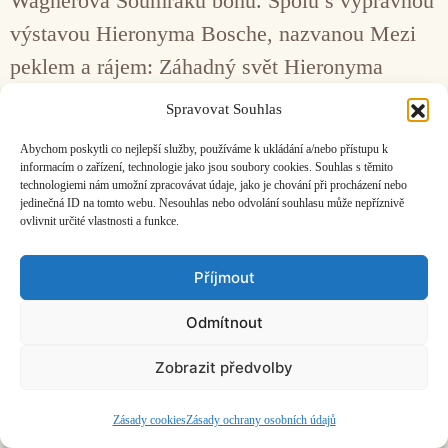
Wagnerova Soumraku bohů. Spolu s výpravnou
výstavou Hieronyma Bosche, nazvanou Mezi
peklem a rájem: Záhadný svět Hieronyma
Bosche, v tamějším Muzeu krásných umění to
Spravovat Souhlas
byl nádherný kontrapunkt umělecké světotvorby
Abychom poskytli co nejlepší služby, používáme k ukládání a/nebo přístupu k
na té nejvyšší úrovni.
informacím o zařízení, technologie jako jsou soubory cookies. Souhlas s těmito
technologiemi nám umožní zpracovávat údaje, jako je chování při procházení nebo
jedinečná ID na tomto webu. Nesouhlas nebo odvolání souhlasu může nepříznivě
ovlivnit určité vlastnosti a funkce.
Facebook
Bandcamp
Mail
Příjmout
Odmítnout
Zobrazit předvolby
ČASOPIS O JINÉ HUDBĚ | vydává
Hudební informační středisko
|
založeno 2001 | Kontaktujte nás:
info@hisvoice.cz
©2026 HISvoice – design a admin
Atelier Dokument
Zásady cookies
Zásady ochrany osobních údajů