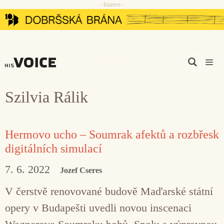
- Inzerce -
Přeskočit
na
obsah
Men
Szilvia Rálik
Hermovo ucho – Soumrak afektů a rozbřesk
digitálních simulací
7. 6. 2022
Jozef Cseres
V čerstvě renovované budově Maďarské státní
opery v Budapešti uvedli novou inscenaci