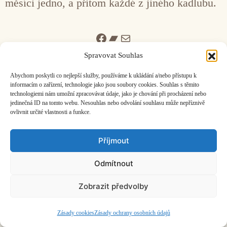
měsíci jedno, a přitom každé z jiného kadlubu.
Facebook
Bandcamp
Mail
Spravovat Souhlas
Abychom poskytli co nejlepší služby, používáme k ukládání a/nebo přístupu k
informacím o zařízení, technologie jako jsou soubory cookies. Souhlas s těmito
technologiemi nám umožní zpracovávat údaje, jako je chování při procházení nebo
jedinečná ID na tomto webu. Nesouhlas nebo odvolání souhlasu může nepříznivě
ČASOPIS O JINÉ HUDBĚ | vydává
Hudební informační středisko
|
ovlivnit určité vlastnosti a funkce.
založeno 2001 | Kontaktujte nás:
info@hisvoice.cz
©2026 HISvoice – design a admin
Atelier Dokument
Příjmout
Odmítnout
Zobrazit předvolby
Zásady cookies
Zásady ochrany osobních údajů