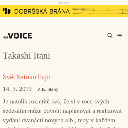
- Inzerce -
Přeskočit
na
obsah
Men
Takashi Itani
Svět Satoko Fujii
14. 3. 2019
Z.K. Slabý
Je natolik rozletitě svá, že si v roce svých
šedesátin může dovolit naplánovat a realizovat
vydání dvanácti nových alb , tedy v každém