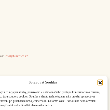
ás:
info@hisvoice.cz
Spravovat Souhlas
li co nejlepší služby, používáme k ukládání a/nebo přístupu k informacím o zařízení,
ako jsou soubory cookies. Souhlas s těmito technologiemi nám umožní zpracovávat
e chování při procházení nebo jedinečná ID na tomto webu. Nesouhlas nebo odvolání
nepříznivě ovlivnit určité vlastnosti a funkce.