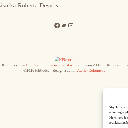
básníka Roberta Desnos.
Facebook
Bandcamp
Mail
UDBĚ | vydává
Hudební informační středisko
| založeno 2001 | Kontaktujte n
©2026 HISvoice – design a admin
Atelier Dokument
Abychom poskyt
technologie j
údaje, jako j
souhlasu může 