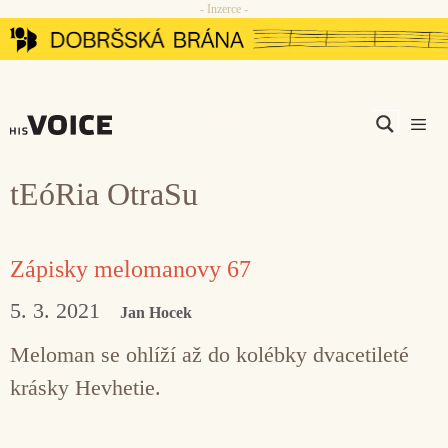
- Inzerce -
Přeskočit
na
obsah
Men
tEóRia OtraSu
Zápisky melomanovy 67
5. 3. 2021
Jan Hocek
Meloman se ohlíží až do kolébky dvacetileté
krásky Hevhetie.