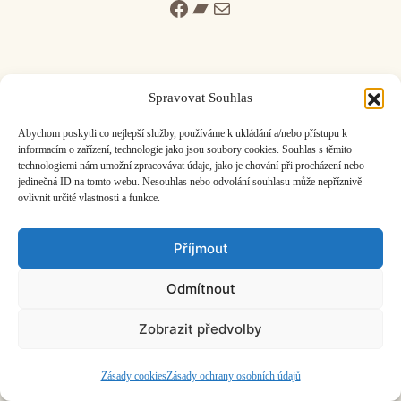
Facebook
Bandcamp
Mail
Spravovat Souhlas
ČASOPIS O JINÉ HUDBĚ | vydává
Hudební informační středisko
|
Abychom poskytli co nejlepší služby, používáme k ukládání a/nebo přístupu k
založeno 2001 | Kontaktujte nás:
info@hisvoice.cz
informacím o zařízení, technologie jako jsou soubory cookies. Souhlas s těmito
technologiemi nám umožní zpracovávat údaje, jako je chování při procházení nebo
©2026 HISvoice – design a admin
Atelier Dokument
jedinečná ID na tomto webu. Nesouhlas nebo odvolání souhlasu může nepříznivě
ovlivnit určité vlastnosti a funkce.
Příjmout
Odmítnout
Zobrazit předvolby
Zásady cookies
Zásady ochrany osobních údajů