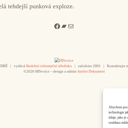
lá tehdejší punková exploze.
Facebook
Bandcamp
Mail
UDBĚ | vydává
Hudební informační středisko
| založeno 2001 | Kontaktujte n
©2026 HISvoice – design a admin
Atelier Dokument
Abychom poskyt
technologie j
údaje, jako j
souhlasu může 