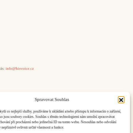
ás:
info@hisvoice.cz
Spravovat Souhlas
li co nejlepší služby, používáme k ukládání a/nebo přístupu k informacím o zařízení,
ako jsou soubory cookies. Souhlas s těmito technologiemi nám umožní zpracovávat
e chování při procházení nebo jedinečná ID na tomto webu. Nesouhlas nebo odvolání
nepříznivě ovlivnit určité vlastnosti a funkce.