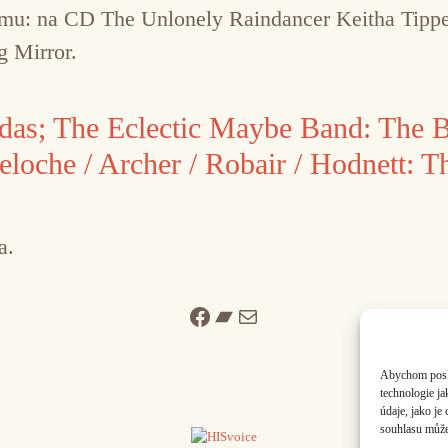
ramu: na CD The Unlonely Raindancer Keitha Tippe
g Mirror.
as; The Eclectic Maybe Band: The B
oche / Archer / Robair / Hodnett: Th
a.
Facebook
Bandcamp
Mail
Abychom poskyt
technologie j
údaje, jako j
souhlasu může 