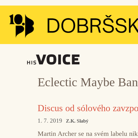
Přeskočit
na
obsah
Eclectic Maybe Ba
Discus od sólového zavzpo
1. 7. 2019
Z.K. Slabý
Martin Archer se na svém labelu nik