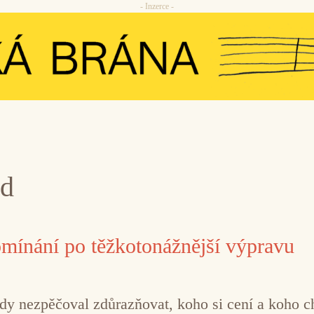
- Inzerce -
nd
mínání po těžkotonážnější výpravu
dy nezpěčoval zdůrazňovat, koho si cení a koho c