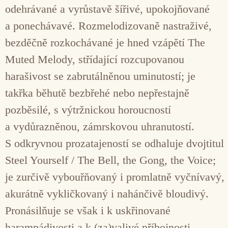
odehrávané a vyrůstavě šířivé, upokojňované
a ponechávavé. Rozmelodizovaně nastraživé,
bezděčně rozkochávané je hned vzápětí The
Muted Melody, střídající rozcupovanou
harašivost se zabrutálněnou uminutostí; je
takřka běhutě bezbřehé nebo nepřestajně
pozběsilé, s výtržnickou horoucností
a vydůrazněnou, zámrskovou uhranutostí.
S odkryvnou prozatajeností se odhaluje dvojtitul
Steel Yourself / The Bell, the Gong, the Voice;
je zurčivě vybouřňovaný i promlatně vyčnívavý,
akurátně vykličkovaný i nahánčivě bloudivý.
Pronásilňuje se však i k uskřinované
harampádivosti a k (za)valivé příbojnosti.