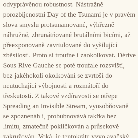
odvyprávěnou robustnost. Nástražně
porozbíjenostní Day of the Tsunami je v pravém
slova smyslu protsunamované, výhřezně
náhružné, zbrunátňované brutálními bicími, až
přeexponovaně zavrtulované do vyšilující
zběsilosti. Proto si troufne i zaokolkovat. Dérive
Sous Rive Gauche se poté troufale rozsviští,
bez jakéhokoli okolkování se zvrtoší do
neutuchající výbojnosti a rozmátoří do
třeskutosti. Z takové vzdíravosti se otřepe
Spreading an Invisible Stream, vyosobňovaně
se zpoznenáhlí, probubnovává takřka bez
limitu, zmatečně pokličkován a průsekově
zakružován. Vokál je tentokráte vyvolavačský,