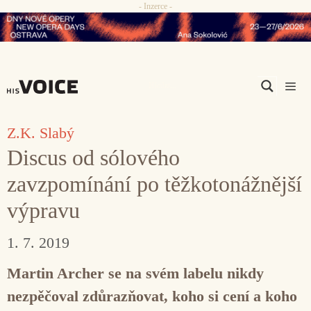
- Inzerce -
Přeskočit
na
obsah
Men
Z.K. Slabý
Discus od sólového
zavzpomínání po těžkotonážnější
výpravu
1. 7. 2019
Martin Archer se na svém labelu nikdy
nezpěčoval zdůrazňovat, koho si cení a koho