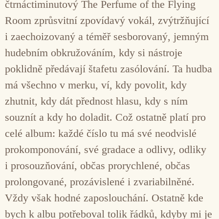
čtrnáctiminutový The Perfume of the Flying
Room zprůsvitní zpovídavý vokál, zvýtržňující
i zaechoizovaný a téměř sesborovaný, jemným
hudebním obkružováním, kdy si nástroje
poklidně předávají štafetu zasólování. Ta hudba
má všechno v merku, ví, kdy povolit, kdy
zhutnit, kdy dát přednost hlasu, kdy s ním
souznít a kdy ho doladit. Což ostatně platí pro
celé album: každé číslo tu má své neodvislé
prokomponování, své gradace a odlivy, odliky
i prosouzňování, občas prorychlené, občas
prolongované, prozávislené i zvariabilněné.
Vždy však hodné zaposlouchání. Ostatně kde
bych k albu potřeboval tolik řádků, kdyby mi je