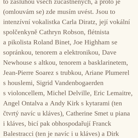
to zásluhou všech zúčastněných, a proto je
(omlouvám se) zde musím uvést. Jsou to
intenzívní vokalistka Carla Diratz, její vokální
spolčenkyně Cathryn Robson, flétnista
a pikolista Roland Binet, Joe Highham se
sopránkou, tenorem a elektronikou, Dave
Newhouse s altkou, tenorem a basklarinetem,
Jean-Pierre Soarez s trubkou, Ariane Plumerel
s houslemi, Sigrid Vandenbogaerden
s violoncellem, Michel Delville, Eric Lemaitre,
Angel Ontalva a Andy Kirk s kytarami (ten
čtvrtý navíc u kláves), Catherine Smet u piana
i kláves, bicí pak obhospodařují Franck
Balestracci (ten je navíc i u kláves) a Dirk