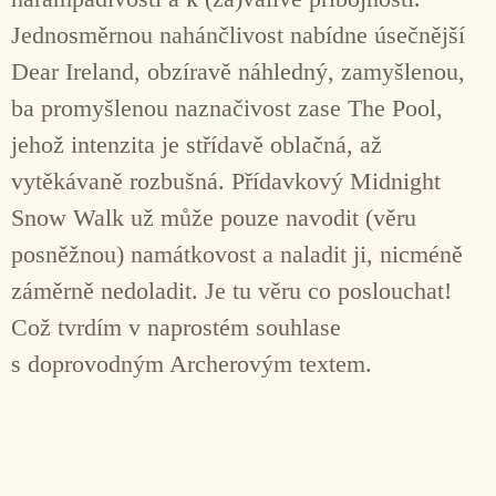
Jednosměrnou nahánčlivost nabídne úsečnější
Dear Ireland, obzíravě náhledný, zamyšlenou,
ba promyšlenou naznačivost zase The Pool,
jehož intenzita je střídavě oblačná, až
vytěkávaně rozbušná. Přídavkový Midnight
Snow Walk už může pouze navodit (věru
posněžnou) namátkovost a naladit ji, nicméně
záměrně nedoladit. Je tu věru co poslouchat!
Což tvrdím v naprostém souhlase
s doprovodným Archerovým textem.