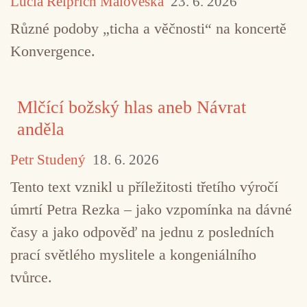
Lucia Reiprich Maloveská
23. 6. 2026
Různé podoby „ticha a věčnosti“ na koncertě
Konvergence.
Mlčící božský hlas aneb Návrat
anděla
Petr Studený
18. 6. 2026
Tento text vznikl u příležitosti třetího výročí
úmrtí Petra Rezka – jako vzpomínka na dávné
časy a jako odpověď na jednu z posledních
prací světlého myslitele a kongeniálního
TAGY
Discus
Eclectic Maybe Band
free jazz
tvůrce.
improvizace
Keith Tippett
Martin Archer