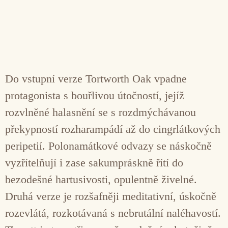
Do vstupní verze Tortworth Oak vpadne
protagonista s bouřlivou útočností, jejíž
rozvlněné halasnění se s rozdmýchávanou
překypností rozharampádí až do cingrlátkových
peripetií. Polonamátkové odvazy se náskočně
vyzřítelňují i zase sakumpráskně řítí do
bezodešné hartusivosti, opulentně živelné.
Druhá verze je rozšafněji meditativní, úskočně
rozevlátá, rozkotávaná s nebrutální naléhavostí.