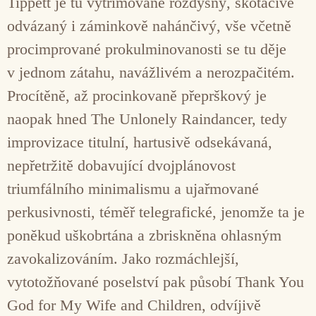
Tippett je tu vytřimovaně rozdyšný, skotačivě
odvázaný i záminkově nahánčivý, vše včetně
procimprované prokulminovanosti se tu děje
v jednom zátahu, navážlivém a nerozpačitém.
Procítěně, až procinkovaně přeprškový je
naopak hned The Unlonely Raindancer, tedy
improvizace titulní, hartusivě odsekávaná,
nepřetržitě dobavující dvojplánovost
triumfálního minimalismu a ujařmované
perkusivnosti, téměř telegrafické, jenomže ta je
poněkud uškobrtána a zbriskněna ohlasným
zavokalizováním. Jako rozmáchlejší,
vytotožňované poselství pak působí Thank You
God for My Wife and Children, odvíjivě