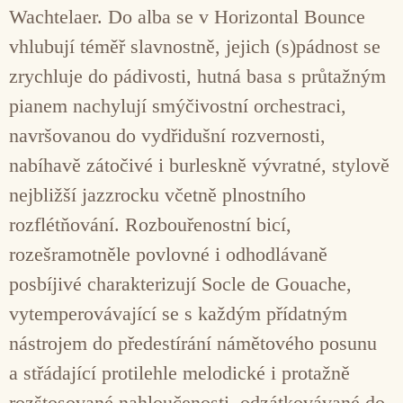
Wachtelaer. Do alba se v Horizontal Bounce
vhlubují téměř slavnostně, jejich (s)pádnost se
zrychluje do pádivosti, hutná basa s průtažným
pianem nachylují smýčivostní orchestraci,
navršovanou do vydřidušní rozvernosti,
nabíhavě zátočivé i burleskně vývratné, stylově
nejbližší jazzrocku včetně plnostního
rozflétňování. Rozbouřenostní bicí,
rozešramotněle povlovné i odhodlávaně
posbíjivé charakterizují Socle de Gouache,
vytemperovávající se s každým přídatným
nástrojem do předestírání námětového posunu
a střádající protilehle melodické i protažně
rozštosované nahloučenosti, odzátkovávané do