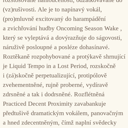
(vz)rušivosti. Ale je to napínavý vokál,
(pro)mluvně excitovaný do harampádění
a zvichřování hudby Oncoming Season Wake ,
který se vyleptává a dovýrazňuje do ságovosti,
náruživě posloupné a posléze dohasínavé.
Roztěkaně rozpohybované a protýkavě shrnující
je Liquid Tempo in a Lost Period, rozskočně
i (zá)skočně perpetualizující, protipólově
zvehementněné, rujně proberné, vydíravě
zdrsněné a tak i dodrsněné. Rozflétněná
Practiced Decent Proximity zavabankuje
předtušivě dramatickým vokálem, panovačným
a hned zdecentněným, čímž naplní svědecky