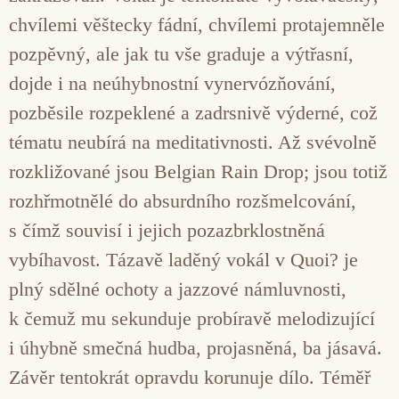
chvílemi věštecky fádní, chvílemi protajemněle
pozpěvný, ale jak tu vše graduje a výtřasní,
dojde i na neúhybnostní vynervózňování,
pozběsile rozpeklené a zadrsnivě výderné, což
tématu neubírá na meditativnosti. Až svévolně
rozkližované jsou Belgian Rain Drop; jsou totiž
rozhřmotnělé do absurdního rozšmelcování,
s čímž souvisí i jejich pozazbrklostněná
vybíhavost. Tázavě laděný vokál v Quoi? je
plný sdělné ochoty a jazzové námluvnosti,
k čemuž mu sekunduje probíravě melodizující
i úhybně smečná hudba, projasněná, ba jásavá.
Závěr tentokrát opravdu korunuje dílo. Téměř