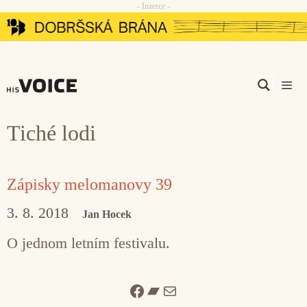
- Inzerce -
Přeskočit
na
obsah
Men
Tiché lodi
Zápisky melomanovy 39
3. 8. 2018
Jan Hocek
O jednom letním festivalu.
Facebook
Bandcamp
Mail