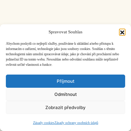
Spravovat Souhlas
ČASOPIS O JINÉ HUDBĚ | vydává
Hudební informační středisko
|
založeno 2001 | Kontaktujte nás:
info@hisvoice.cz
Abychom poskytli co nejlepší služby, používáme k ukládání a/nebo přístupu k
©2026 HISvoice – design a admin
Atelier Dokument
informacím o zařízení, technologie jako jsou soubory cookies. Souhlas s těmito
technologiemi nám umožní zpracovávat údaje, jako je chování při procházení nebo
jedinečná ID na tomto webu. Nesouhlas nebo odvolání souhlasu může nepříznivě
ovlivnit určité vlastnosti a funkce.
Příjmout
Odmítnout
Zobrazit předvolby
Zásady cookies
Zásady ochrany osobních údajů