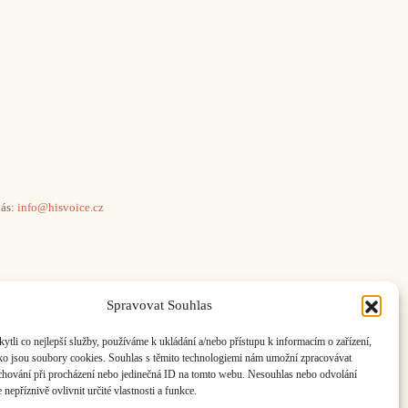
ás:
info@hisvoice.cz
Spravovat Souhlas
li co nejlepší služby, používáme k ukládání a/nebo přístupu k informacím o zařízení,
ako jsou soubory cookies. Souhlas s těmito technologiemi nám umožní zpracovávat
e chování při procházení nebo jedinečná ID na tomto webu. Nesouhlas nebo odvolání
nepříznivě ovlivnit určité vlastnosti a funkce.