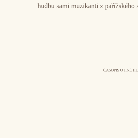
hudbu sami muzikanti z pařížského 
ČASOPIS O JINÉ H