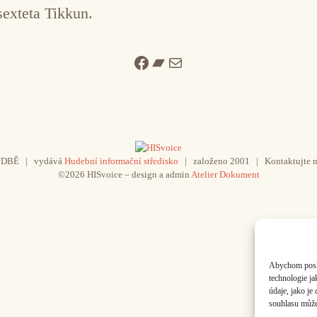
sexteta Tikkun.
Facebook
Bandcamp
Mail
UDBĚ | vydává
Hudební informační středisko
| založeno 2001 | Kontaktujte n
©2026 HISvoice – design a admin
Atelier Dokument
Abychom poskyt
technologie j
údaje, jako j
souhlasu může 