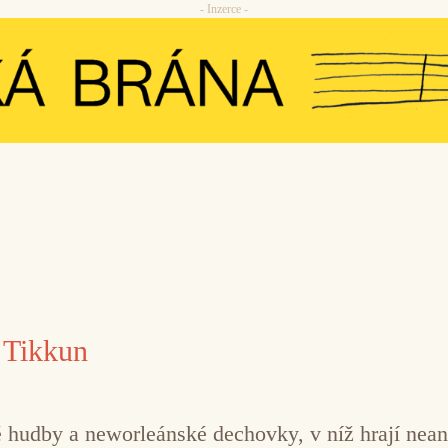
- Inzerce -
a Tikkun
 hudby a neworleánské dechovky, v níž hrají neandr