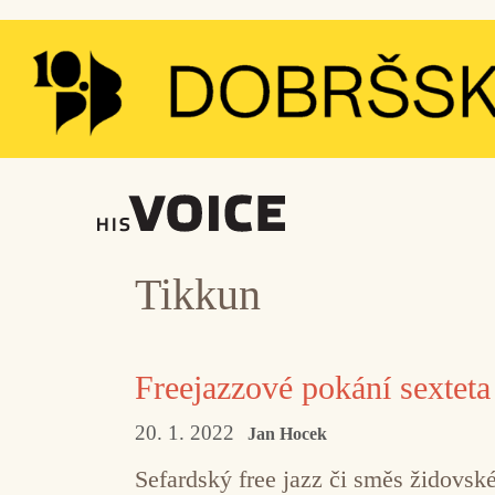
Přeskočit
na
obsah
Tikkun
Freejazzové pokání sextet
20. 1. 2022
Jan Hocek
Sefardský free jazz či směs židovské