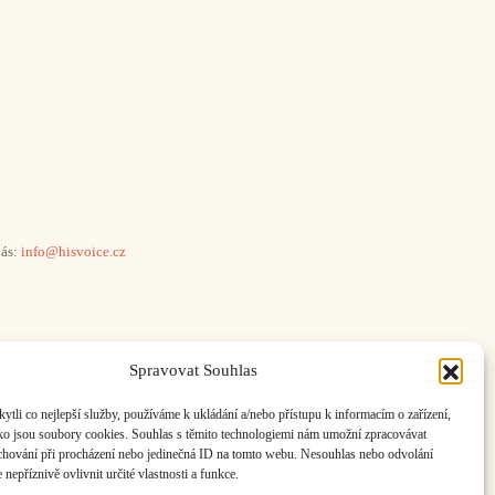
ás:
info@hisvoice.cz
Spravovat Souhlas
li co nejlepší služby, používáme k ukládání a/nebo přístupu k informacím o zařízení,
ako jsou soubory cookies. Souhlas s těmito technologiemi nám umožní zpracovávat
e chování při procházení nebo jedinečná ID na tomto webu. Nesouhlas nebo odvolání
nepříznivě ovlivnit určité vlastnosti a funkce.