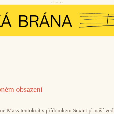
- Inzerce -
bném obsazení
 Mass tentokrát s přídomkem Sextet přináší vedle