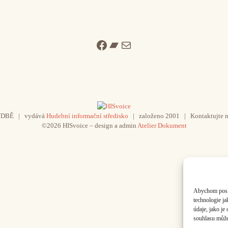
Facebook
Bandcamp
Mail
UDBĚ | vydává
Hudební informační středisko
| založeno 2001 | Kontaktujte n
©2026 HISvoice – design a admin
Atelier Dokument
Abychom poskyt
technologie j
údaje, jako j
souhlasu může 