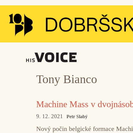
Přeskočit
na
obsah
Tony Bianco
Machine Mass v dvojnáso
9. 12. 2021
Petr Slabý
Nový počin belgické formace Machine