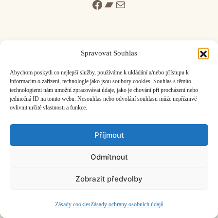
Facebook
Bandcamp
Mail
Spravovat Souhlas
ČASOPIS O JINÉ HUDBĚ | vydává
Hudební informační středisko
|
Abychom poskytli co nejlepší služby, používáme k ukládání a/nebo přístupu k
založeno 2001 | Kontaktujte nás:
info@hisvoice.cz
informacím o zařízení, technologie jako jsou soubory cookies. Souhlas s těmito
technologiemi nám umožní zpracovávat údaje, jako je chování při procházení nebo
©2026 HISvoice – design a admin
Atelier Dokument
jedinečná ID na tomto webu. Nesouhlas nebo odvolání souhlasu může nepříznivě
ovlivnit určité vlastnosti a funkce.
Příjmout
Odmítnout
Zobrazit předvolby
Zásady cookies
Zásady ochrany osobních údajů