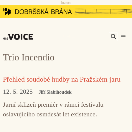
- Inzerce -
Přeskočit
na
obsah
Men
Trio Incendio
Přehled soudobé hudby na Pražském jaru
12. 5. 2025
Jiří Slabihoudek
Jarní sklizeň premiér v rámci festivalu
oslavujícího osmdesát let existence.