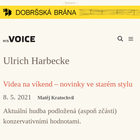
- Inzerce -
Přeskočit
na
obsah
Men
Ulrich Harbecke
Videa na víkend – novinky ve starém stylu
8. 5. 2021
Matěj Kratochvíl
Aktuální hudba podložená (aspoň zčásti)
konzervativními hodnotami.