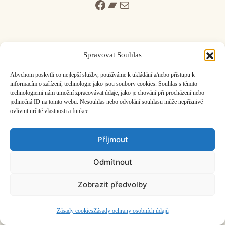
Facebook
Bandcamp
Mail
Spravovat Souhlas
ČASOPIS O JINÉ HUDBĚ | vydává
Hudební informační středisko
|
Abychom poskytli co nejlepší služby, používáme k ukládání a/nebo přístupu k
založeno 2001 | Kontaktujte nás:
info@hisvoice.cz
informacím o zařízení, technologie jako jsou soubory cookies. Souhlas s těmito
technologiemi nám umožní zpracovávat údaje, jako je chování při procházení nebo
©2026 HISvoice – design a admin
Atelier Dokument
jedinečná ID na tomto webu. Nesouhlas nebo odvolání souhlasu může nepříznivě
ovlivnit určité vlastnosti a funkce.
Příjmout
Odmítnout
Zobrazit předvolby
Zásady cookies
Zásady ochrany osobních údajů