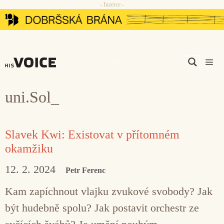
- Inzerce -
Přeskočit
na
obsah
Men
uni.Sol_
Slavek Kwi: Existovat v přítomném
okamžiku
12. 2. 2024
Petr Ferenc
Kam zapíchnout vlajku zvukové svobody? Jak
být hudebně spolu? Jak postavit orchestr ze