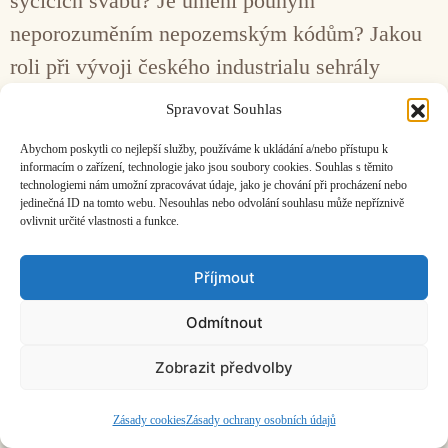
syčících švábů? Je umění pouhým
neporozuměním nepozemským kódům? Jakou
roli při vývoji českého industrialu sehrály
rotačky Rudého práva?
Spravovat Souhlas
Abychom poskytli co nejlepší služby, používáme k ukládání a/nebo přístupu k
Facebook
Bandcamp
Mail
informacím o zařízení, technologie jako jsou soubory cookies. Souhlas s těmito
technologiemi nám umožní zpracovávat údaje, jako je chování při procházení nebo
jedinečná ID na tomto webu. Nesouhlas nebo odvolání souhlasu může nepříznivě
ovlivnit určité vlastnosti a funkce.
Příjmout
ČASOPIS O JINÉ HUDBĚ | vydává
Hudební informační středisko
|
Odmítnout
založeno 2001 | Kontaktujte nás:
info@hisvoice.cz
©2026 HISvoice – design a admin
Atelier Dokument
Zobrazit předvolby
Zásady cookies
Zásady ochrany osobních údajů