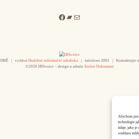
Facebook
Bandcamp
Mail
UDBĚ | vydává
Hudební informační středisko
| založeno 2001 | Kontaktujte n
©2026 HISvoice – design a admin
Atelier Dokument
Abychom poskyt
technologie j
údaje, jako j
souhlasu může 