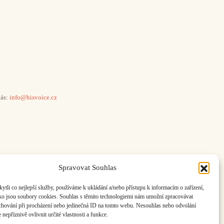
ás:
info@hisvoice.cz
Spravovat Souhlas
li co nejlepší služby, používáme k ukládání a/nebo přístupu k informacím o zařízení,
ako jsou soubory cookies. Souhlas s těmito technologiemi nám umožní zpracovávat
e chování při procházení nebo jedinečná ID na tomto webu. Nesouhlas nebo odvolání
nepříznivě ovlivnit určité vlastnosti a funkce.