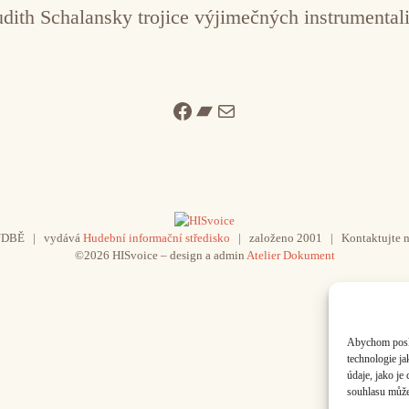
dith Schalansky trojice výjimečných instrumentali
Facebook
Bandcamp
Mail
UDBĚ | vydává
Hudební informační středisko
| založeno 2001 | Kontaktujte n
©2026 HISvoice – design a admin
Atelier Dokument
Abychom poskyt
technologie j
údaje, jako j
souhlasu může 