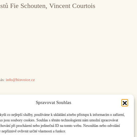
stů Fie Schouten, Vincent Courtois
ás:
info@hisvoice.cz
Spravovat Souhlas
li co nejlepší služby, používáme k ukládání a/nebo přístupu k informacím o zařízení,
ako jsou soubory cookies. Souhlas s těmito technologiemi nám umožní zpracovávat
e chování při procházení nebo jedinečná ID na tomto webu. Nesouhlas nebo odvolání
nepříznivě ovlivnit určité vlastnosti a funkce.