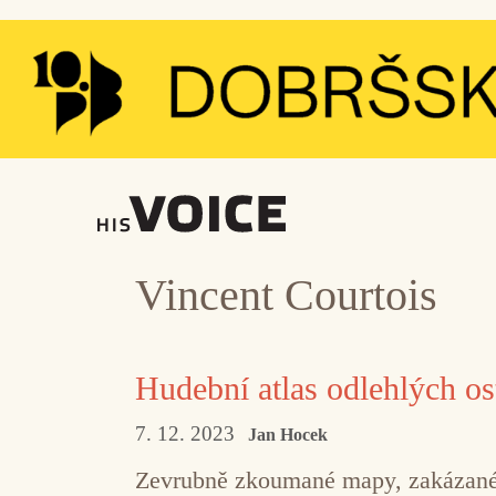
Přeskočit
na
obsah
Vincent Courtois
Hudební atlas odlehlých os
7. 12. 2023
Jan Hocek
Zevrubně zkoumané mapy, zakázané r