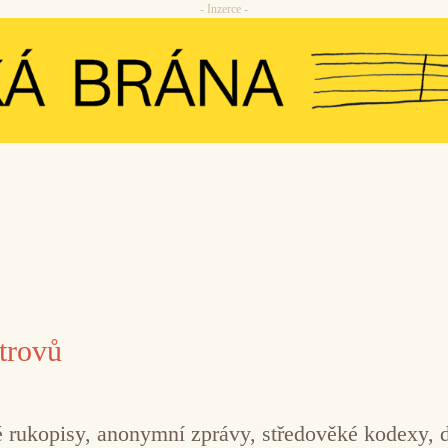
- Inzerce -
trovů
ukopisy, anonymní zprávy, středověké kodexy, dop