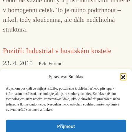
soudobé vážné hudby a post-industriální materie
v homogenní celek. To je nutno podtrhnout –
nikoli tedy sloučenina, ale dále nedělitelná
struktura.
Pozítří: Industrial v husitském kostele
23. 4. 2015
Petr Ferenc
Ars Morta Universum a/nebo Raveboy zvou
Spravovat Souhlas
na Koncert dvou legend experimentální
Abychom poskytli co nejlepší služby, používáme k ukládání a/nebo přístupu k
industrálně-ambientní scény.
informacím o zařízení, technologie jako jsou soubory cookies. Souhlas s těmito
technologiemi nám umožní zpracovávat údaje, jako je chování při procházení nebo
jedinečná ID na tomto webu. Nesouhlas nebo odvolání souhlasu může nepříznivě
ovlivnit určité vlastnosti a funkce.
Facebook
Bandcamp
Mail
Příjmout