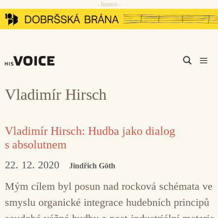
- Inzerce -
Přeskočit
na
obsah
Men
Vladimír Hirsch
Vladimír Hirsch: Hudba jako dialog
s absolutnem
22. 12. 2020
Jindřich Göth
Mým cílem byl posun nad rocková schémata ve
smyslu organické integrace hudebních principů