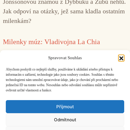
Jónssonovou známou z Dybbuku a Zubů nehtů.
Jak odpoví na otázky, jež sama kladla ostatním
milenkám?
Milenky múz: Vladivojna La Chia
24. 1. 2018
Pavla Jónssonová
Spravovat Souhlas
Baví mě fotky kurdských bojovnic nebo
Abychom poskytli co nejlepší služby, používáme k ukládání a/nebo přístupu k
izraelských vojaček.
informacím o zařízení, technologie jako jsou soubory cookies. Souhlas s těmito
technologiemi nám umožní zpracovávat údaje, jako je chování při procházení nebo
jedinečná ID na tomto webu. Nesouhlas nebo odvolání souhlasu může nepříznivě
ovlivnit určité vlastnosti a funkce.
Facebook
Bandcamp
Mail
Příjmout
Odmítnout