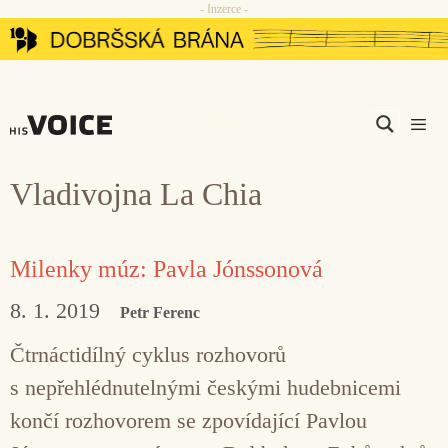
- Inzerce -
Přeskočit
na
obsah
Men
Vladivojna La Chia
Milenky múz: Pavla Jónssonová
8. 1. 2019
Petr Ferenc
Čtrnáctidílný cyklus rozhovorů
s nepřehlédnutelnými českými hudebnicemi
končí rozhovorem se zpovídající Pavlou