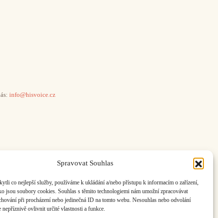
ás:
info@hisvoice.cz
Spravovat Souhlas
li co nejlepší služby, používáme k ukládání a/nebo přístupu k informacím o zařízení,
ako jsou soubory cookies. Souhlas s těmito technologiemi nám umožní zpracovávat
e chování při procházení nebo jedinečná ID na tomto webu. Nesouhlas nebo odvolání
nepříznivě ovlivnit určité vlastnosti a funkce.