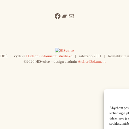
Facebook
Bandcamp
Mail
UDBĚ | vydává
Hudební informační středisko
| založeno 2001 | Kontaktujte n
©2026 HISvoice – design a admin
Atelier Dokument
Abychom poskyt
technologie j
údaje, jako j
souhlasu může 