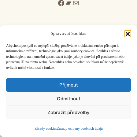
Facebook
Bandcamp
Mail
Spravovat Souhlas
ČASOPIS O JINÉ HUDBĚ | vydává
Hudební informační středisko
|
Abychom poskytli co nejlepší služby, používáme k ukládání a/nebo přístupu k
založeno 2001 | Kontaktujte nás:
info@hisvoice.cz
informacím o zařízení, technologie jako jsou soubory cookies. Souhlas s těmito
technologiemi nám umožní zpracovávat údaje, jako je chování při procházení nebo
©2026 HISvoice – design a admin
Atelier Dokument
jedinečná ID na tomto webu. Nesouhlas nebo odvolání souhlasu může nepříznivě
ovlivnit určité vlastnosti a funkce.
Příjmout
Odmítnout
Zobrazit předvolby
Zásady cookies
Zásady ochrany osobních údajů