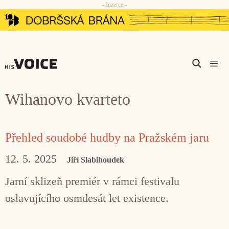
- Inzerce -
Přeskočit
na
obsah
Men
Wihanovo kvarteto
Přehled soudobé hudby na Pražském jaru
12. 5. 2025
Jiří Slabihoudek
Jarní sklizeň premiér v rámci festivalu
oslavujícího osmdesát let existence.