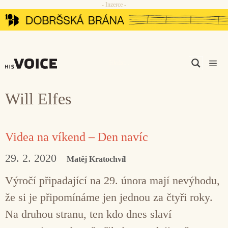
- Inzerce -
Přeskočit
na
obsah
Men
Will Elfes
Videa na víkend – Den navíc
29. 2. 2020
Matěj Kratochvíl
Výročí připadající na 29. února mají nevýhodu,
že si je připomínáme jen jednou za čtyři roky.
Na druhou stranu, ten kdo dnes slaví